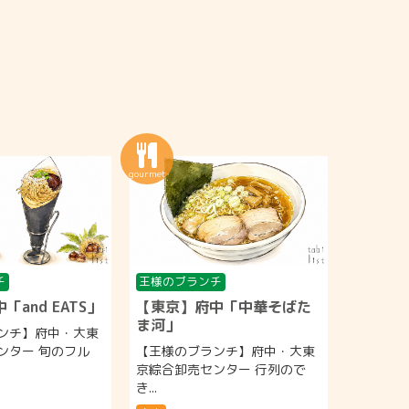
チ
王様のブランチ
and EATS」
【東京】府中「中華そばた
ま河」
ンチ】府中・大東
ンター 旬のフル
【王様のブランチ】府中・大東
京綜合卸売センター 行列ので
き...