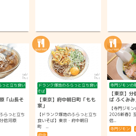
らっと立ち食い
ドランク塚地のふらっと立ち食い
寺門ジモンの
そば
【東京】分
原「山長そ
【東京】府中朝日町「もも
ば ふくみみ
家」
【寺門ジモン
ふらっと立ち
【ドランク塚地のふらっと立ち
2026新春】
・分倍河原
食いそば】東京・府中朝日
倍...
町 ...
寺門ジモン
府中