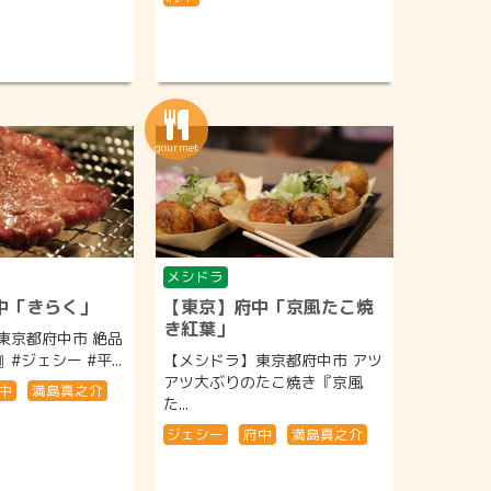
メシドラ
中「きらく」
【東京】府中「京風たこ焼
き紅葉」
東京都府中市 絶品
ジェシー #平...
【メシドラ】東京都府中市 アツ
アツ大ぶりのたこ焼き『京風
中
満島真之介
た...
ジェシー
府中
満島真之介