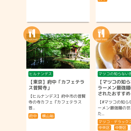
ヒルナンデス
マツコの知らない
【東京】府中「カフェテラ
【マツコの知ら
ス普賢寺」
ラーメン最強麺
されたおすすめ
【ヒルナンデス】府中市の普賢
寺の寺カフェ『カフェテラス
【#マツコの知ら
普...
ーメン最強麺の世
た...
府中
横山裕
マツコ・デラック
中央区
中野区