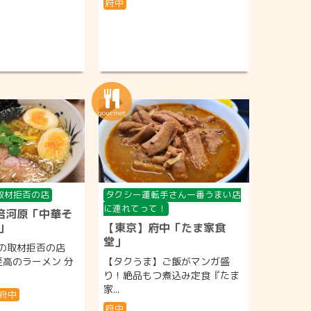
府中
取材拒否の店
タクシー運転手さん一番うまい店
に連れてって！
倍河原「中華そ
」
【東京】府中「たま家食
堂」
の取材拒否の店
至高のラーメン 分
【タクうま】ご飯がマンガ盛
り！絶品もつ煮込み定食『たま
家...
府中
府中