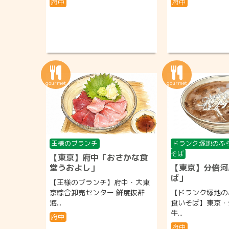
府中
府中
王様のブランチ
ドランク塚地のふ
そば
【東京】府中「おさかな食
堂うおよし」
【東京】分倍河
ば」
【王様のブランチ】府中・大東
京綜合卸売センター 鮮度抜群
【ドランク塚地の
海...
食いそば】東京
牛...
府中
府中