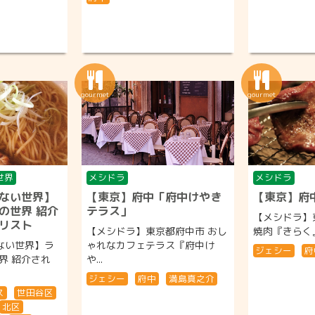
世界
メシドラ
メシドラ
ない世界】
【東京】府中「府中けやき
【東京】府
の世界 紹介
テラス」
【メシドラ】
リスト
【メシドラ】東京都府中市 おし
焼肉『きらく』#
ない世界】ラ
ゃれなカフェテラス『府中け
ジェシー
府
界 紹介され
や...
ジェシー
府中
満島真之介
ス
世田谷区
北区