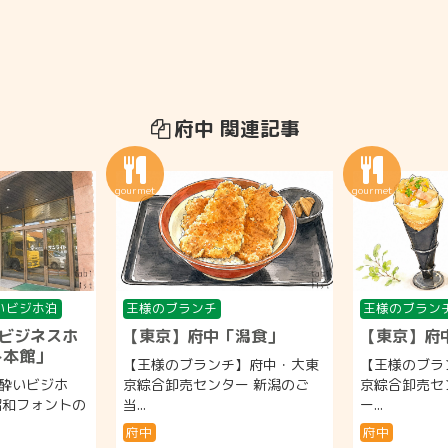
府中 関連記事
いビジホ泊
王様のブランチ
王様のブラン
ビジネスホ
【東京】府中「潟食」
【東京】府中「
ト本館」
【王様のブランチ】府中・大東
【王様のブラ
酔いビジホ
京綜合卸売センター 新潟のご
京綜合卸売セ
昭和フォントの
当...
ー...
府中
府中