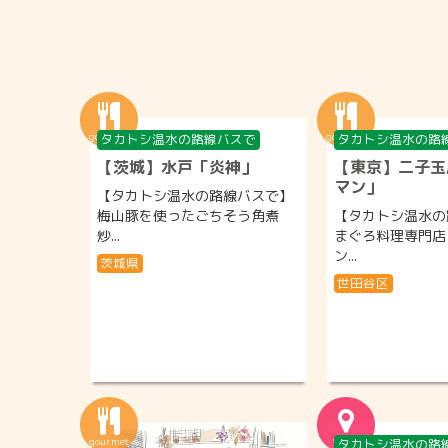
タカトシ温水の路線バスで
タカトシ温水の路
【茨城】水戸「炎神」
【東京】二子玉
マン」
【タカトシ温水の路線バスで】
梅山豚を使ったごちそう角煮
【タカトシ温水の
炒...
まぐろ料理専門店
ン...
茨城県
世田谷区
タカトシ温水の路