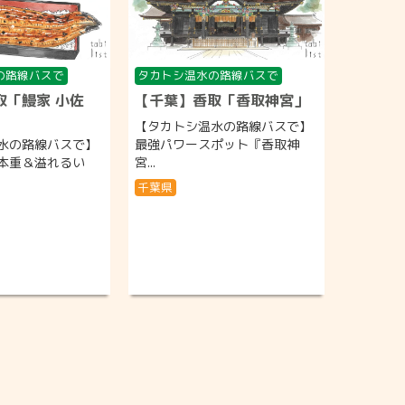
の路線バスで
タカトシ温水の路線バスで
取「鰻家 小佐
【千葉】香取「香取神宮」
【タカトシ温水の路線バスで】
水の路線バスで】
最強パワースポット『香取神
本重＆溢れるい
宮...
千葉県