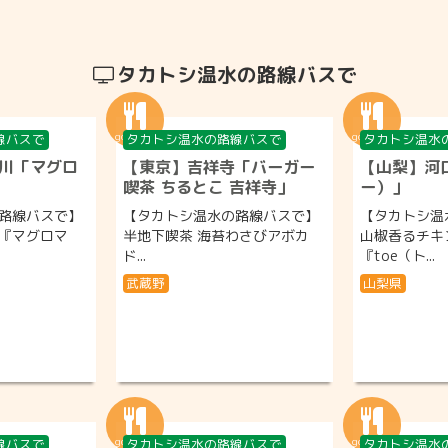
タカトシ温水の路線バスで
線バスで
タカトシ温水の路線バスで
タカトシ温水
川「マグロ
【東京】吉祥寺「バーガー
【山梨】河口
喫茶 ちるとこ 吉祥寺」
ー）」
路線バスで】
【タカトシ温水の路線バスで】
【タカトシ温
『マグロマ
半地下喫茶 海苔わさびアボカ
山椒香るチキ
ド...
『toe（ト...
武蔵野
山梨県
線バスで
タカトシ温水の路線バスで
タカトシ温水