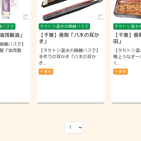
線バスで
タカトシ温水の路線バスで
タカトシ温水
油茂製油」
【千葉】香取「八木の耳か
【千葉】香
き」
田」
路線バスで】
屋『油茂製
【タカトシ温水の路線バスで】
【タカトシ温
手作りの耳かき『八木の耳か
極上うなぎ一
き...
く...
千葉県
千葉県