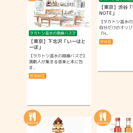
【東京】渋谷「H
NOTE」
【タカトシ温水の
自分だけのオリジ
タカトシ温水の路線バスで
『H...
【東京】下北沢「いーはと
渋谷区
ーぼ」
【タカトシ温水の路線バスで】
演劇人が集まる音楽と本に包
ま...
世田谷区