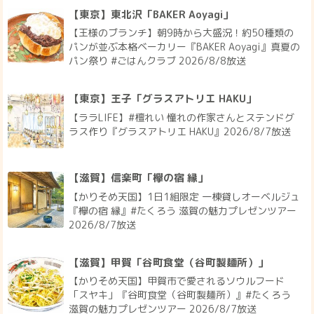
【東京】東北沢「BAKER Aoyagi」
【王様のブランチ】朝9時から大盛況！約50種類の
パンが並ぶ本格ベーカリー『BAKER Aoyagi』真夏の
パン祭り #ごはんクラブ 2026/8/8放送
【東京】王子「グラスアトリエ HAKU」
【ララLIFE】#檀れい 憧れの作家さんとステンドグ
ラス作り『グラスアトリエ HAKU』2026/8/7放送
【滋賀】信楽町「欅の宿 縁」
【かりそめ天国】1日1組限定 一棟貸しオーベルジュ
『欅の宿 縁』#たくろう 滋賀の魅力プレゼンツアー
2026/8/7放送
【滋賀】甲賀「谷町食堂（谷町製麺所）」
【かりそめ天国】甲賀市で愛されるソウルフード
「スヤキ」『谷町食堂（谷町製麺所）』#たくろう
滋賀の魅力プレゼンツアー 2026/8/7放送