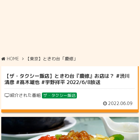
HOME
【東京】ときわ台「慶修」
【ザ・タクシー飯店】ときわ台『慶修』お店は？ #渋川
清彦 #髙木雄也 #宇野祥平 2022/6/8放送
紹介された番組
ザ・タクシー飯店
2022.06.09