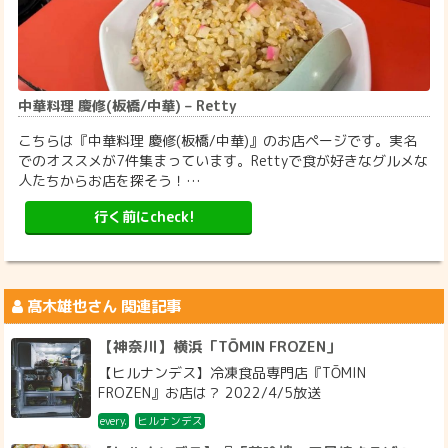
中華料理 慶修(板橋/中華) – Retty
こちらは『中華料理 慶修(板橋/中華)』のお店ページです。実名
でのオススメが7件集まっています。Rettyで食が好きなグルメな
人たちからお店を探そう！…
行く前にcheck!
髙木雄也
さん 関連記事
【神奈川】横浜「TŌMIN FROZEN」
【ヒルナンデス】冷凍食品専門店『TŌMIN
FROZEN』お店は？ 2022/4/5放送
every.
ヒルナンデス