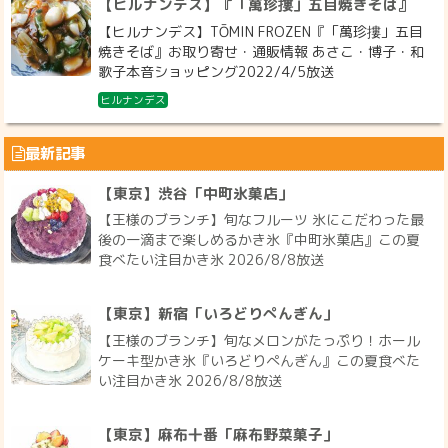
【ヒルナンデス】『「萬珍摟」五目焼きそば』
【ヒルナンデス】TŌMIN FROZEN『「萬珍摟」五目
焼きそば』お取り寄せ・通販情報 あさこ・博子・和
歌子本音ショッピング2022/4/5放送
ヒルナンデス
最新記事
【東京】渋谷「中町氷菓店」
【王様のブランチ】旬なフルーツ 氷にこだわった最
後の一滴まで楽しめるかき氷『中町氷菓店』この夏
食べたい注目かき氷 2026/8/8放送
【東京】新宿「いろどりぺんぎん」
【王様のブランチ】旬なメロンがたっぷり！ホール
ケーキ型かき氷『いろどりぺんぎん』この夏食べた
い注目かき氷 2026/8/8放送
【東京】麻布十番「麻布野菜菓子」