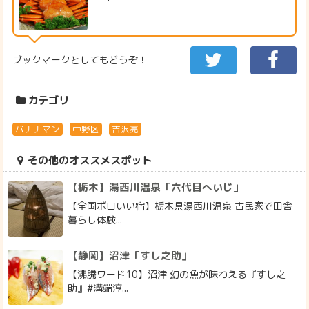
ブックマークとしてもどうぞ！
カテゴリ
バナナマン
中野区
吉沢亮
その他のオススメスポット
【栃木】湯西川温泉「六代目へいじ」
【全国ボロいい宿】栃木県湯西川温泉 古民家で田舎
暮らし体験...
【静岡】沼津「すし之助」
【沸騰ワード10】沼津 幻の魚が味わえる『すし之
助』#溝端淳...