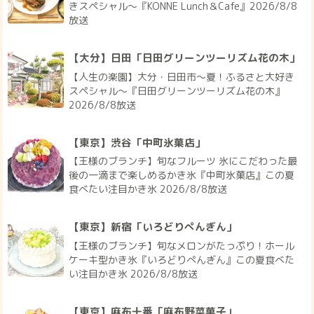
きスペシャル～『KONNE Lunch＆Cafe』2026/8/8
放送
【大分】日田「日田グリーンツーリズム花の木」
【人生の楽園】大分・日田市～夏！ふるさと大好き
スペシャル～『日田グリーンツーリズム花の木』
2026/8/8放送
【東京】渋谷「中町氷菓店」
【王様のブランチ】旬なフルーツ 氷にこだわった最
後の一滴まで楽しめるかき氷『中町氷菓店』この夏
食べたい注目かき氷 2026/8/8放送
【東京】新宿「いろどりぺんぎん」
【王様のブランチ】旬なメロンがたっぷり！ホール
ケーキ型かき氷『いろどりぺんぎん』この夏食べた
い注目かき氷 2026/8/8放送
【東京】麻布十番「麻布野菜菓子」