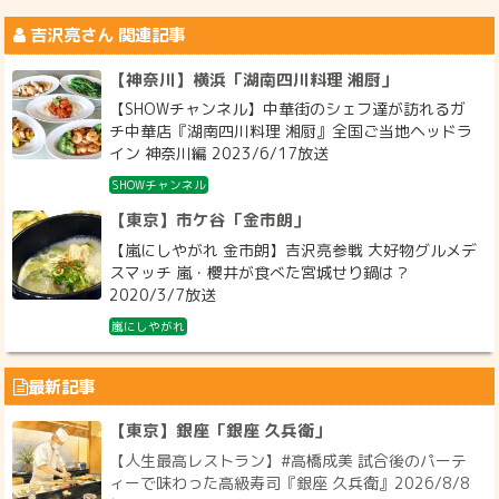
吉沢亮
さん 関連記事
【神奈川】横浜「湖南四川料理 湘厨」
【SHOWチャンネル】中華街のシェフ達が訪れるガ
チ中華店『湖南四川料理 湘厨』全国ご当地ヘッドラ
イン 神奈川編 2023/6/17放送
SHOWチャンネル
【東京】市ケ谷「金市朗」
【嵐にしやがれ 金市朗】吉沢亮参戦 大好物グルメデ
スマッチ 嵐・櫻井が食べた宮城せり鍋は？
2020/3/7放送
嵐にしやがれ
最新記事
【東京】銀座「銀座 久兵衛」
【人生最高レストラン】#高橋成美 試合後のパーテ
ィーで味わった高級寿司『銀座 久兵衛』2026/8/8