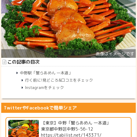
この記事の目次
中野駅「蟹らあめん 一本道」
行く前に!見どころ&口コミをチェック
Instagramをチェック
TwitterやFacebookで簡単シェア
【東京】中野「蟹らあめん 一本道」
東京都中野区中野5-56-12
https://tabilist.net/143371/