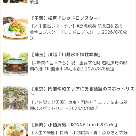
放送
【千葉】松戸「レッドロブスター」
【人生最高レストラン】#高橋成美 記念日を祝う！
黄金ロブスター『レッドロブスター』2026/8/8放
送
【埼玉】川越「川越氷川神社本殿」
【#新美の巨人たち】祝！重要文化財 超絶技巧の彫
刻の謎『川越氷川神社本殿』2026/8/8放送
【東京】門前仲町エリアにある話題のスポットリス
ト
【アド街ック天国】東京・門前仲町エリアにある話
題のスポットリスト 2026/8/8放送
【長崎】小値賀島「KONNE Lunch＆Cafe」
【人生の楽園】長崎・小値賀島～夏！ふるさと大好