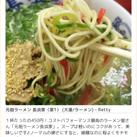
元祖ラーメン 長浜家（家1） (大濠/ラーメン) – Retty
１杯たったの450円！コストパフォーマンス最高のラーメン屋さ
ん「元祖ラーメン長浜家」。スープは軽いのにコクがあって、美
味しいです♪ノーマルの硬さにすると、細麺なのに程よくモチモ