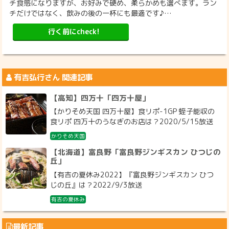
チ食感になりますが、お好みで硬め、柔らかめも選べます。ラン
チだけではなく、飲みの後の一杯にも最適です♪…
行く前にcheck!
有吉弘行
さん 関連記事
【高知】四万十「四万十屋」
【かりそめ天国 四万十屋】食リポ-1GP 蛭子能収の
食リポ 四万十のうなぎのお店は？2020/5/15放送
かりそめ天国
【北海道】富良野「富良野ジンギスカン ひつじの
丘」
【有吉の夏休み2022】『富良野ジンギスカン ひつ
じの丘』は？2022/9/3放送
有吉の夏休み
最新記事