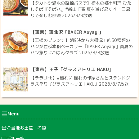
【タカトシ温水の路線バスで】栃木の郷土料理 ひた
しそば『そば八』#新山千春 夏を遊び尽くす！日帰
りで楽しむ那須 2026/8/8放送
【東京】東北沢「BAKER Aoyagi」
【王様のブランチ】朝9時から大盛況！約50種類の
パンが並ぶ本格ベーカリー『BAKER Aoyagi』真夏の
パン祭り #ごはんクラブ 2026/8/8放送
【東京】王子「グラスアトリエ HAKU」
【ララLIFE】#檀れい 憧れの作家さんとステンドグ
ラス作り『グラスアトリエ HAKU』2026/8/7放送
Menu
ご当地お土産・名物
番組一覧