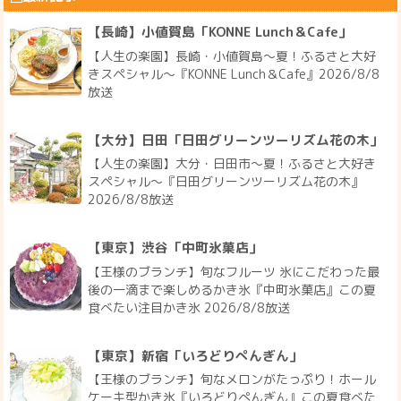
【長崎】小値賀島「KONNE Lunch＆Cafe」
【人生の楽園】長崎・小値賀島～夏！ふるさと大好
きスペシャル～『KONNE Lunch＆Cafe』2026/8/8
放送
【大分】日田「日田グリーンツーリズム花の木」
【人生の楽園】大分・日田市～夏！ふるさと大好き
スペシャル～『日田グリーンツーリズム花の木』
2026/8/8放送
【東京】渋谷「中町氷菓店」
【王様のブランチ】旬なフルーツ 氷にこだわった最
後の一滴まで楽しめるかき氷『中町氷菓店』この夏
食べたい注目かき氷 2026/8/8放送
【東京】新宿「いろどりぺんぎん」
【王様のブランチ】旬なメロンがたっぷり！ホール
ケーキ型かき氷『いろどりぺんぎん』この夏食べた