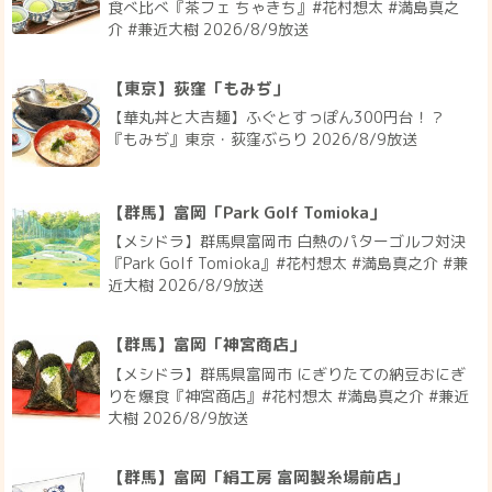
食べ比べ『茶フェ ちゃきち』#花村想太 #満島真之
介 #兼近大樹 2026/8/9放送
【東京】荻窪「もみぢ」
【華丸丼と大吉麺】ふぐとすっぽん300円台！？
『もみぢ』東京・荻窪ぶらり 2026/8/9放送
【群馬】富岡「Park Golf Tomioka」
【メシドラ】群馬県富岡市 白熱のパターゴルフ対決
『Park Golf Tomioka』#花村想太 #満島真之介 #兼
近大樹 2026/8/9放送
【群馬】富岡「神宮商店」
【メシドラ】群馬県富岡市 にぎりたての納豆おにぎ
りを爆食『神宮商店』#花村想太 #満島真之介 #兼近
大樹 2026/8/9放送
【群馬】富岡「絹工房 富岡製糸場前店」