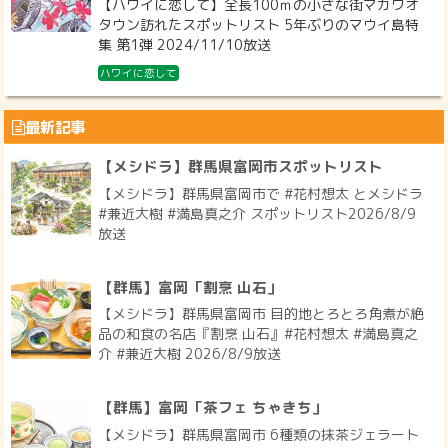
【ハワイに恋して】全長100ｍの小さな街マカワオ
タウン訪れたスポットリスト 5年ぶりのマウイ島特
集 第1弾 2024/11/10放送
ハワイに恋して
最新記事
【メシドラ】群馬県富岡市スポットリスト
【メシドラ】群馬県富岡市で #花村想太 とメシドラ
#兼近大樹 #満島真之介 スポットリスト2026/8/9
放送
【群馬】富岡「割烹 山石」
【メシドラ】群馬県富岡市 目的地とろとろ角煮が絶
品の和食の名店『割烹 山石』#花村想太 #満島真之
介 #兼近大樹 2026/8/9放送
【群馬】富岡「茶フェ ちゃきち」
【メシドラ】群馬県富岡市 6種類の抹茶ジェラート