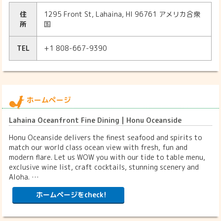
住
1295 Front St, Lahaina, HI 96761 アメリカ合衆
所
国
TEL
+1 808-667-9390
ホームページ
Lahaina Oceanfront Fine Dining | Honu Oceanside
Honu Oceanside delivers the finest seafood and spirits to
match our world class ocean view with fresh, fun and
modern flare. Let us WOW you with our tide to table menu,
exclusive wine list, craft cocktails, stunning scenery and
Aloha. …
ホームページをcheck!