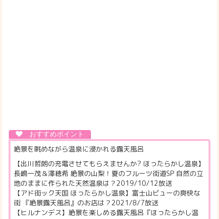
絶景を眺めながら温泉に浸かれる露天風呂
【出川哲朗の充電させてもらえませんか? ほったらかし温泉】
長嶋一茂＆澤穂希 絶景の山梨！夏のフルーツ街道SP 自然の立
地のままに作られた天然温泉は？2019/10/12放送
【アド街ック天国 ほったらかし温泉】富士山ビューの爽快な
街 『絶景露天風呂』のお店は？2021/8/7放送
【ヒルナンデス】絶景を楽しめる露天風呂『ほったらかし温