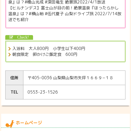
泉』は？#檜山光成 #深田竜生 絶景旅2022/4/1放送
【ヒルナンデス】富士山が目の前！絶景温泉『ほったらかし
温泉』は？#横山裕 #伍代夏子 山梨ドライブ旅 2022/7/14放
送でも紹介
入浴料 大人800円 小学生以下400円
朝食限定 卵かけご飯定食 600円
住所
〒405-0036 山梨県山梨市矢坪１６６９−１８
TEL
0553-23-1526
ホームページ