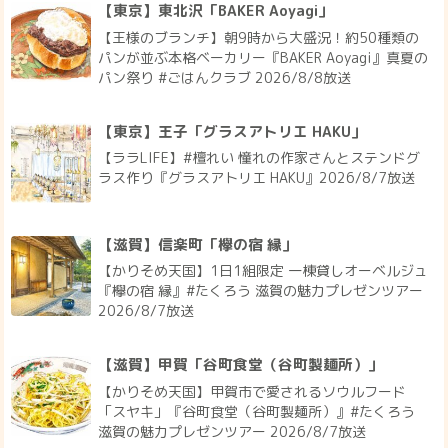
【東京】東北沢「BAKER Aoyagi」
【王様のブランチ】朝9時から大盛況！約50種類の
パンが並ぶ本格ベーカリー『BAKER Aoyagi』真夏の
パン祭り #ごはんクラブ 2026/8/8放送
【東京】王子「グラスアトリエ HAKU」
【ララLIFE】#檀れい 憧れの作家さんとステンドグ
ラス作り『グラスアトリエ HAKU』2026/8/7放送
【滋賀】信楽町「欅の宿 縁」
【かりそめ天国】1日1組限定 一棟貸しオーベルジュ
『欅の宿 縁』#たくろう 滋賀の魅力プレゼンツアー
2026/8/7放送
【滋賀】甲賀「谷町食堂（谷町製麺所）」
【かりそめ天国】甲賀市で愛されるソウルフード
「スヤキ」『谷町食堂（谷町製麺所）』#たくろう
滋賀の魅力プレゼンツアー 2026/8/7放送