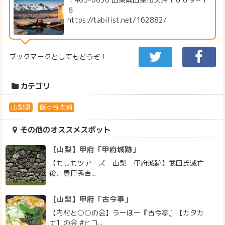
８
https://tabilist.net/162882/
ブックマークとしてもどうぞ！
カテゴリ
山梨県
藤ヶ谷太輔
その他のオススメスポット
【山梨】甲府「甲府城跡」
【もしもツアーズ 山梨 甲府城跡】武田氏滅亡
後、豊臣秀吉...
【山梨】甲府「古今亭」
【内村と○○の会】ラーほー『古今亭』【カタカ
ナ】の会 #ヒコ...