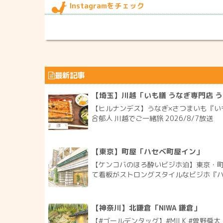
Instagramをチェック
最新記事
【埼玉】川越「いも膳 うなぎ専門店 
【ヒルナンデス】うなぎ×さつまいも『いも
合郁人 川越でご一緒旅 2026/8/7放送
【東京】町屋「ハセベ町屋イン」
【ケンコバのほろ酔いビジホ泊】東京・町
て看板がストロングスタイルなビジホ『ハセ
【神奈川】北鎌倉「NIWA 鎌倉」
【#ゴールデンタッグ】#MILK #曽野舜