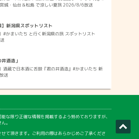
宮城・仙台＆松島 で涼しい夏旅 2026/8/6放送
猿】新潟県スポットリスト
】#かまいたち と行く新潟県の旅 スポットリスト
放送
の井酒造」
】酒蔵で日本酒に舌鼓『君の井酒造』#かまいたち 新
3放送
可能な限り正確な情報を掲載するよう努めておりますが、
せん。
させて頂きます。ご利用の際はあらかじめご了承くださ