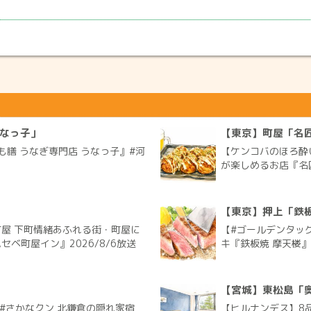
うなっ子」
【東京】町屋「名匠
膳 うなぎ専門店 うなっ子』#河
【ケンコバのほろ酔
が楽しめるお店『名匠
【東京】押上「鉄板
屋 下町情緒あふれる街・町屋に
【#ゴールデンタッ
ベ町屋イン』2026/8/6放送
キ『鉄板焼 摩天楼』 
【宮城】東松島「
太 #さかなクン 北鎌倉の隠れ家宿
【ヒルナンデス】8