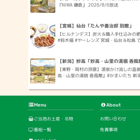
『NIWA 鎌倉』 2026/8/6放送
【宮城】仙台「たんや善治郎 別館」
【ヒルナンデス】炭火＆職人手仕込みの絶
#鈴木福 #ヤーレンズ 宮城・仙台＆松島 で
【新潟】妙高「妙高・山里の湯宿 香風
【東野・岡村の旅猿】源泉かけ流しの温
高・山里の湯宿 香風館』#かまいたち 新潟県
Menu
About
ご当地お土産・名物
お問い合わせ
番組一覧
免責事項