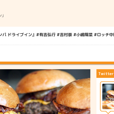
ン」
 ドライブイン』#有吉弘行 #吉村崇 #小嶋陽菜 #ロッチ中岡
Twitt