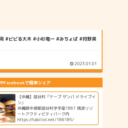
 #ビビる大木 #小杉竜一 #みちょぱ #狩野英
2023.01.01
erやFacebookで簡単シェア
【沖縄】読谷村「ケープ ザンパ ドライブイ
ン」
沖縄県中頭郡読谷村字宇座1861 残波リゾ
ートアクティビティパーク内
https://tabilist.net/166185/