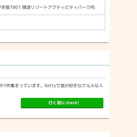
宇座1861 残波リゾートアクティビティパーク内
ススメが1件集まっています。Rettyで食が好きなグルメな人
行く前にcheck!