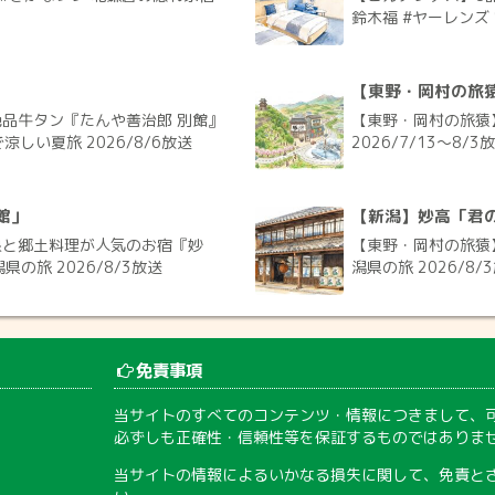
鈴木福 #ヤーレンズ 
【東野・岡村の旅
品牛タン『たんや善治郎 別館』
【東野・岡村の旅猿
涼しい夏旅 2026/8/6放送
2026/7/13〜8/3
館」
【新潟】妙高「君
泉と郷土料理が人気のお宿『妙
【東野・岡村の旅猿
の旅 2026/8/3放送
潟県の旅 2026/8/
免責事項
当サイトのすべてのコンテンツ・情報につきまして、
必ずしも正確性・信頼性等を保証するものではありま
当サイトの情報によるいかなる損失に関して、免責と