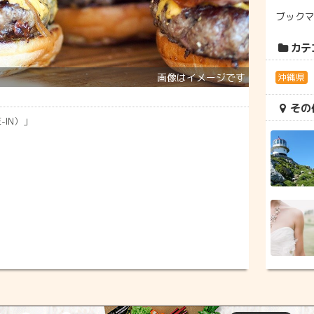
ブック
カテ
沖縄県
その
-IN）」