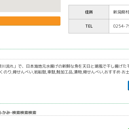
住所
新潟県村
TEL
0254-7
川流れ」で、日本海地元水揚げの新鮮な魚を天日と潮風で干し揚げた干
くのり,骨せんべい,岩船麩,車麩,鮭加工品,漬物,骨せんべい,おすすめ お
むらかみ-検索検索検索