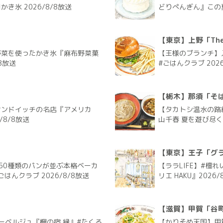
氷 2026/8/8放送
どりぺんぎん』この夏
【東京】上野「The G
野菜を使ったかき氷『麻布野菜菓
【王様のブランチ】入
8放送
#ごはんクラブ 2026
【栃木】那須「そ
サンドイッチの名店『アメリカ
【タカトシ温水の路
/8/8放送
山千春 夏を遊び尽く
【東京】王子「グラ
50種類のパンが並ぶ本格ベーカ
【ララLIFE】#檀
ごはんクラブ 2026/8/8放送
リエ HAKU』2026/
【滋賀】甲賀「谷
ーベルジュ『欅の宿 縁』#たくろ
【かりそめ天国】甲