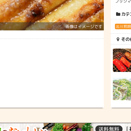
ブック
カテ
出川哲
その