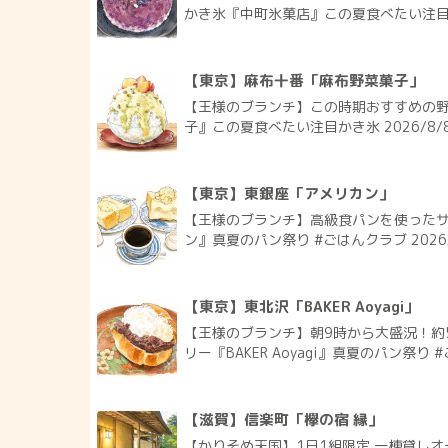
かき氷『中町氷菓店』この夏食べたい注目かき
【東京】麻布十番「麻布野菜菓子」
【王様のブランチ】この時期おすすめの
子』この夏食べたい注目かき氷 2026/8/
【東京】東銀座「アメリカン」
【王様のブランチ】高級食パンを使った
ン』真夏のパン祭り #ごはんクラブ 2026
【東京】東北沢「BAKER Aoyagi」
【王様のブランチ】朝9時から大盛況！約
リー『BAKER Aoyagi』真夏のパン祭り #
【滋賀】信楽町「欅の宿 縁」
【かりそめ天国】1日1組限定 一棟貸しオ