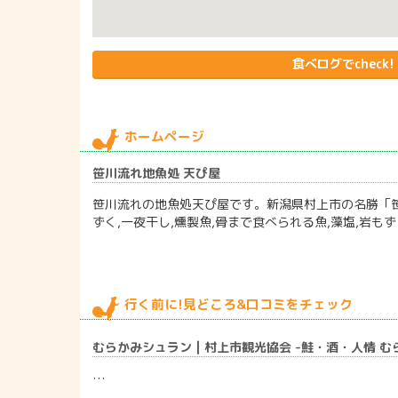
食べログでcheck!
ホームページ
笹川流れ地魚処 天ぴ屋
笹川流れの地魚処天ぴ屋です。新潟県村上市の名勝「笹
ずく,一夜干し,燻製魚,骨まで食べられる魚,藻塩,岩もず
行く前に!見どころ&口コミをチェック
むらかみシュラン | 村上市観光協会 -鮭・酒・人情 
…