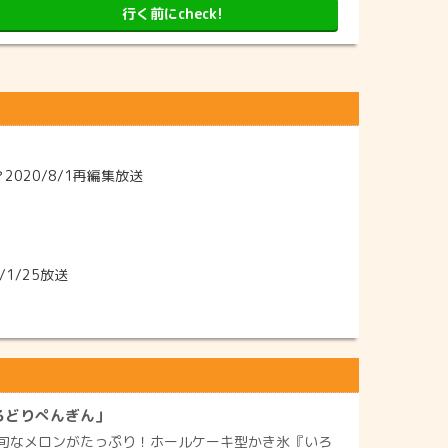
行く前にcheck!
20/8/1再編集放送
1/25放送
ろどりぺんぎん」
旬なメロンがたっぷり！ホールケーキ型かき氷『いろ