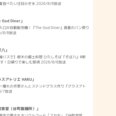
食べたい注目かき氷 2026/8/8放送
od Diner」
口が自動販売機！『The God Diner』真夏のパン祭り
/8/8放送
ば八」
線バスで】栃木の郷土料理 ひたしそば『そば八』#新
す！日帰りで楽しむ那須 2026/8/8放送
スアトリエ HAKU」
れい 憧れの作家さんとステンドグラス作り『グラスアト
8/7放送
町食堂（谷町製麺所）」
賀市で愛されるソウルフード「スヤキ」『谷町食堂