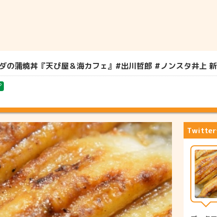
の蒲焼丼『天ぴ屋＆海カフェ』#出川哲郎 #ノンスタ井上 新潟⇒
?
Twitt