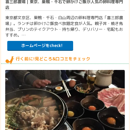
喜三郎農場｜東京、巣鴨・千石で卵かけご飯が人気の卵料理専門
店
東京都文京区、巣鴨・千石・白山周辺の卵料理専門店「喜三郎農
場」。ランチは卵かけご飯食べ放題定食が人気。親子丼・焼き鳥
弁当、プリンのテイクアウト・持ち帰り、デリバリー・宅配もお
すすめ。…
ホームページをcheck!
行く前に!見どころ&口コミをチェック