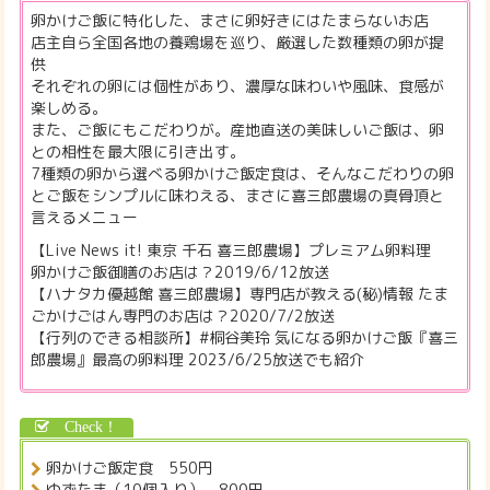
卵かけご飯に特化した、まさに卵好きにはたまらないお店
店主自ら全国各地の養鶏場を巡り、厳選した数種類の卵が提
供
それぞれの卵には個性があり、濃厚な味わいや風味、食感が
楽しめる。
また、ご飯にもこだわりが。産地直送の美味しいご飯は、卵
との相性を最大限に引き出す。
7種類の卵から選べる卵かけご飯定食は、そんなこだわりの卵
とご飯をシンプルに味わえる、まさに喜三郎農場の真骨頂と
言えるメニュー
【Live News it! 東京 千石 喜三郎農場】プレミアム卵料理
卵かけご飯御膳のお店は？2019/6/12放送
【ハナタカ優越館 喜三郎農場】専門店が教える(秘)情報 たま
ごかけごはん専門のお店は？2020/7/2放送
【行列のできる相談所】#桐谷美玲 気になる卵かけご飯『喜三
郎農場』最高の卵料理 2023/6/25放送でも紹介
卵かけご飯定食 550円
ゆずたま（10個入り） 800円