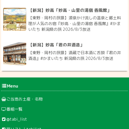
【新潟】妙高「妙高・山里の湯宿 香風館」
【東野・岡村の旅猿】源泉かけ流しの温泉と郷土料
理が人気のお宿『妙高・山里の湯宿 香風館』#かま
いたち 新潟県の旅 2026/8/3放送
【新潟】妙高「君の井酒造」
【東野・岡村の旅猿】酒蔵で日本酒に舌鼓『君の井
酒造』#かまいたち 新潟県の旅 2026/8/3放送
Menu
ご当地お土産・名物
番組一覧
@tabi_list