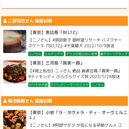
二宮和也
さん 関連記事
【東京】恵比寿「BELTZ」
【ニノさん】#前田敦子 御所望リサーチ バスクチー
ズケーキ『BELTZ』#千葉雄大 2022/10/9放送
ニノさん
ヒルナンデス
マツコの知らない世界
飯テラー1グランプ
【東京】三河島「眞実一路」
【#尾上松也】ニノさん 絶品 麻婆豆腐『眞実一路』
#ティモンディ ぶらぶらクイズ旅 2023/5/28放送
かりそめ天国
たけしのニッポンのミカタ
ニノさん
菊池風磨
さん 関連記事
【東京】小岩「ラ・タヴォラ・ディ・オーヴェルニ
ュ」
【ニノさん】#阿部サダヲ が気になる早朝グルメ コ