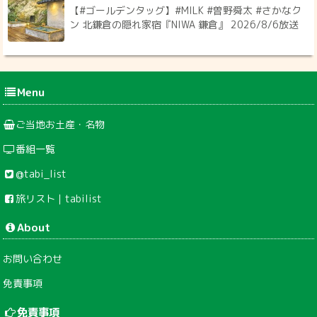
【#ゴールデンタッグ】#MILK #曽野舜太 #さかなク
ン 北鎌倉の隠れ家宿『NIWA 鎌倉』 2026/8/6放送
Menu
ご当地お土産・名物
番組一覧
@tabi_list
旅リスト｜tabilist
About
お問い合わせ
免責事項
免責事項