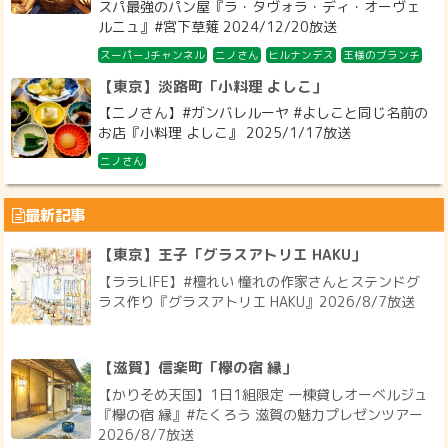
スパ最強のパン屋『ラ・タヴォラ・ディ・オーヴェ
ルニュ』#宮下草薙 2024/12/20放送
スーパーJチャンネル
ニノさん
ヒルナンデス
王様のブランチ
【東京】淡路町「小料理 よしこ」
【ニノさん】#ガンバレルーヤ #よしこと同じ名前の
お店『小料理 よしこ』 2025/1/17放送
ニノさん
最新記事
【東京】王子「グラスアトリエ HAKU」
【ララLIFE】#檀れい 憧れの作家さんとステンドグ
ラス作り『グラスアトリエ HAKU』2026/8/7放送
【滋賀】信楽町「欅の宿 縁」
【かりそめ天国】1日1組限定 一棟貸しオーベルジュ
『欅の宿 縁』#たくろう 滋賀の魅力プレゼンツアー
2026/8/7放送