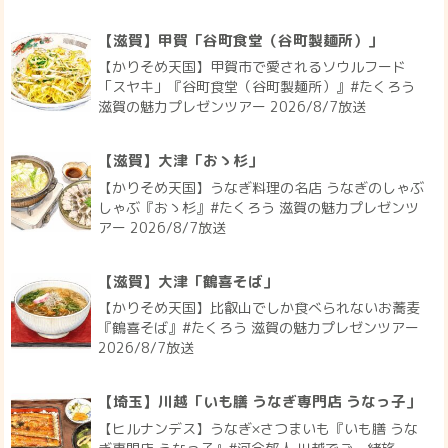
【滋賀】甲賀「谷町食堂（谷町製麺所）」
【かりそめ天国】甲賀市で愛されるソウルフード
「スヤキ」『谷町食堂（谷町製麺所）』#たくろう
滋賀の魅力プレゼンツアー 2026/8/7放送
【滋賀】大津「おゝ杉」
【かりそめ天国】うなぎ料理の名店 うなぎのしゃぶ
しゃぶ『おゝ杉』#たくろう 滋賀の魅力プレゼンツ
アー 2026/8/7放送
【滋賀】大津「鶴喜そば」
【かりそめ天国】比叡山でしか食べられないお蕎麦
『鶴喜そば』#たくろう 滋賀の魅力プレゼンツアー
2026/8/7放送
【埼玉】川越「いも膳 うなぎ専門店 うなっ子」
【ヒルナンデス】うなぎ×さつまいも『いも膳 うな