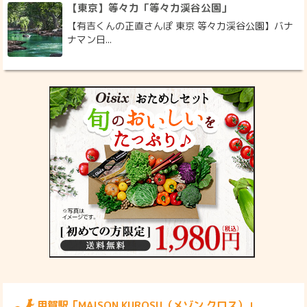
【東京】等々力「等々力渓谷公園」
【有吉くんの正直さんぽ 東京 等々力渓谷公園】バナ
ナマン日...
用賀駅「MAISON KUROSU（メゾン クロス）」