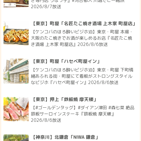
ぎ専門店 うなっ子』#河合郁人 川越でご一緒旅
2026/8/7放送
【東京】町屋「名匠たこ焼き酒場 上木家 町屋店」
【ケンコバのほろ酔いビジホ泊】東京・町屋 本場・
大阪のたこ焼きでお酒が楽しめるお店『名匠たこ焼
き酒場 上木家 町屋店』2026/8/6放送
【東京】町屋「ハセベ町屋イン」
【ケンコバのほろ酔いビジホ泊】東京・町屋 下町情
緒あふれる街・町屋にて看板がストロングスタイル
なビジホ『ハセベ町屋イン』2026/8/6放送
【東京】押上「鉄板焼 摩天楼」
【#ゴールデンタッグ】#ダイアン津田 #森七菜 絶品
鉄板サーロインステーキ『鉄板焼 摩天楼』
2026/8/6放送
【神奈川】北鎌倉「NIWA 鎌倉」