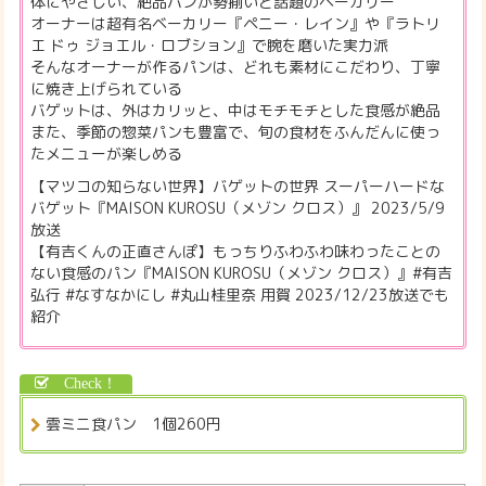
体にやさしい、絶品パンが勢揃いと話題のベーカリー
オーナーは超有名ベーカリー『ペニー・レイン』や『ラトリ
エ ドゥ ジョエル・ロブション』で腕を磨いた実力派
そんなオーナーが作るパンは、どれも素材にこだわり、丁寧
に焼き上げられている
バゲットは、外はカリッと、中はモチモチとした食感が絶品
また、季節の惣菜パンも豊富で、旬の食材をふんだんに使っ
たメニューが楽しめる
【マツコの知らない世界】バゲットの世界 スーパーハードな
バゲット『MAISON KUROSU（メゾン クロス）』 2023/5/9
放送
【有吉くんの正直さんぽ】もっちりふわふわ味わったことの
ない食感のパン『MAISON KUROSU（メゾン クロス）』#有吉
弘行 #なすなかにし #丸山桂里奈 用賀 2023/12/23放送でも
紹介
雲ミニ食パン 1個260円