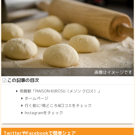
この記事の目次
用賀駅「MAISON KUROSU（メゾン クロス）」
ホームページ
行く前に!見どころ&口コミをチェック
Instagramをチェック
TwitterやFacebookで簡単シェア