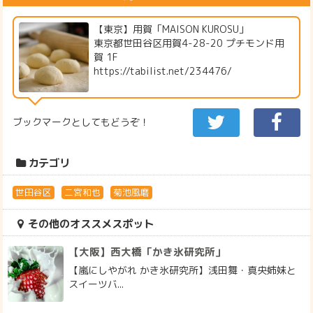
【東京】用賀「MAISON KUROSU」
東京都世田谷区用賀4-28-20 プチモンド用
賀 1F
https://tabilist.net/234476/
ブックマークとしてもどうぞ！
カテゴリ
世田谷区
二宮和也
菊池風磨
その他のオススメスポット
【大阪】西大橋「かき氷研究所」
【嵐にしやがれ かき氷研究所】浅田舞・真央姉妹と
スイーツバ...