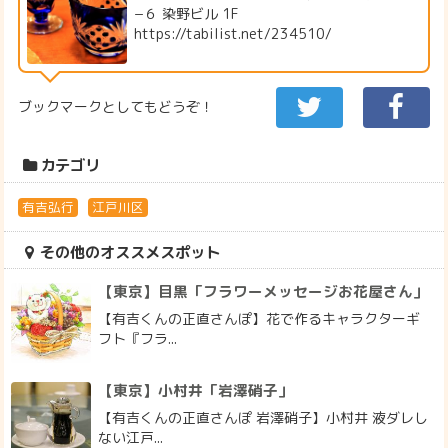
−６ 染野ビル 1F
https://tabilist.net/234510/
ブックマークとしてもどうぞ！
カテゴリ
有吉弘行
江戸川区
その他のオススメスポット
【東京】目黒「フラワーメッセージお花屋さん」
【有吉くんの正直さんぽ】花で作るキャラクターギ
フト『フラ...
【東京】小村井「岩澤硝子」
【有吉くんの正直さんぽ 岩澤硝子】小村井 液ダレし
ない江戸...