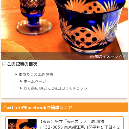
この記事の目次
東京ガラス工房 凛然
ホームページ
行く前に!見どころ&口コミをチェック
TwitterやFacebookで簡単シェア
【東京】平井「東京ガラス工房 凛然」
〒132-0035 東京都江戸川区平井５丁目４２