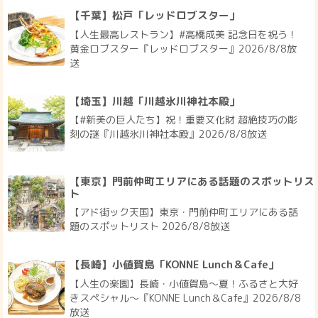
【千葉】松戸「レッドロブスター」
【人生最高レストラン】#高橋成美 記念日を祝う！
黄金ロブスター『レッドロブスター』2026/8/8放
送
【埼玉】川越「川越氷川神社本殿」
【#新美の巨人たち】祝！重要文化財 超絶技巧の彫
刻の謎『川越氷川神社本殿』2026/8/8放送
【東京】門前仲町エリアにある話題のスポットリス
ト
【アド街ック天国】東京・門前仲町エリアにある話
題のスポットリスト 2026/8/8放送
【長崎】小値賀島「KONNE Lunch＆Cafe」
【人生の楽園】長崎・小値賀島～夏！ふるさと大好
きスペシャル～『KONNE Lunch＆Cafe』2026/8/8
放送