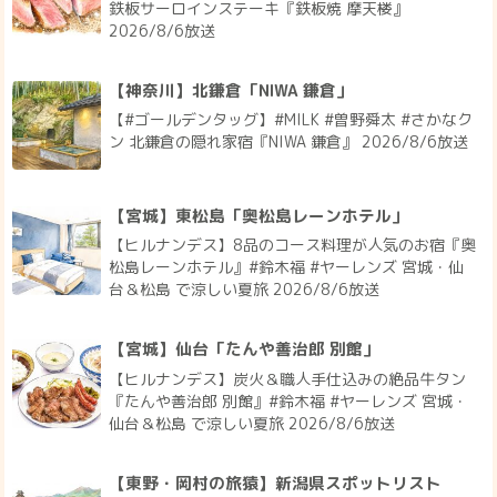
鉄板サーロインステーキ『鉄板焼 摩天楼』
2026/8/6放送
【神奈川】北鎌倉「NIWA 鎌倉」
【#ゴールデンタッグ】#MILK #曽野舜太 #さかなク
ン 北鎌倉の隠れ家宿『NIWA 鎌倉』 2026/8/6放送
【宮城】東松島「奥松島レーンホテル」
【ヒルナンデス】8品のコース料理が人気のお宿『奥
松島レーンホテル』#鈴木福 #ヤーレンズ 宮城・仙
台＆松島 で涼しい夏旅 2026/8/6放送
【宮城】仙台「たんや善治郎 別館」
【ヒルナンデス】炭火＆職人手仕込みの絶品牛タン
『たんや善治郎 別館』#鈴木福 #ヤーレンズ 宮城・
仙台＆松島 で涼しい夏旅 2026/8/6放送
【東野・岡村の旅猿】新潟県スポットリスト