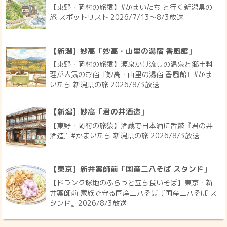
【東野・岡村の旅猿】#かまいたち と行く新潟県の
旅 スポットリスト 2026/7/13〜8/3放送
【新潟】妙高「妙高・山里の湯宿 香風館」
【東野・岡村の旅猿】源泉かけ流しの温泉と郷土料
理が人気のお宿『妙高・山里の湯宿 香風館』#かま
いたち 新潟県の旅 2026/8/3放送
【新潟】妙高「君の井酒造」
【東野・岡村の旅猿】酒蔵で日本酒に舌鼓『君の井
酒造』#かまいたち 新潟県の旅 2026/8/3放送
【東京】新井薬師前「国産二八そば スタンド」
【ドランク塚地のふらっと立ち食いそば】東京・新
井薬師前 家族で守る国産二八そば『国産二八そば ス
タンド』2026/8/3放送