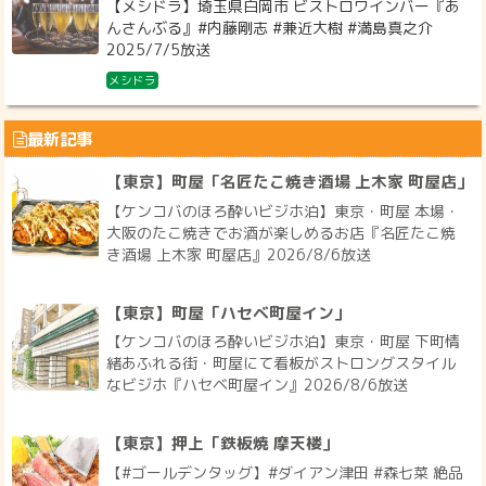
【メシドラ】埼玉県白岡市 ビストロワインバー『あ
んさんぶる』#内藤剛志 #兼近大樹 #満島真之介
2025/7/5放送
メシドラ
最新記事
【東京】町屋「名匠たこ焼き酒場 上木家 町屋店」
【ケンコバのほろ酔いビジホ泊】東京・町屋 本場・
大阪のたこ焼きでお酒が楽しめるお店『名匠たこ焼
き酒場 上木家 町屋店』2026/8/6放送
【東京】町屋「ハセベ町屋イン」
【ケンコバのほろ酔いビジホ泊】東京・町屋 下町情
緒あふれる街・町屋にて看板がストロングスタイル
なビジホ『ハセベ町屋イン』2026/8/6放送
【東京】押上「鉄板焼 摩天楼」
【#ゴールデンタッグ】#ダイアン津田 #森七菜 絶品