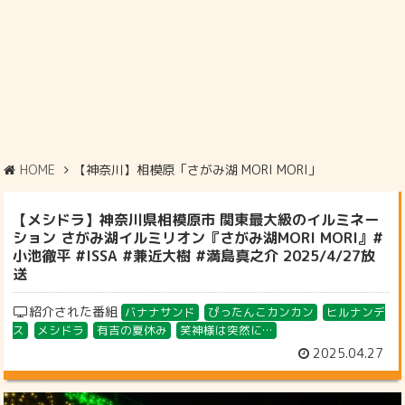
HOME
【神奈川】相模原「さがみ湖 MORI MORI」
【メシドラ】神奈川県相模原市 関東最大級のイルミネー
ション さがみ湖イルミリオン『さがみ湖MORI MORI』#
小池徹平 #ISSA #兼近大樹 #満島真之介 2025/4/27放
送
紹介された番組
バナナサンド
ぴったんこカンカン
ヒルナンデ
ス
メシドラ
有吉の夏休み
笑神様は突然に…
2025.04.27