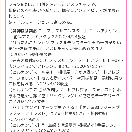
ションに加え、自然を活かしたアスレチックや、
動物とのふれあい体験など、様々なアクティビティが用意さ
れている。
冬はイルミネーションも楽しめる。
【笑神様は突然に… マッスルモンスター】チームアナウンサ
ー 絶叫アスレチックは？2020/4/23放送
【ぴったんこカンカン マッスルモンスター】もう一度見たい
第1位佐藤健 絶叫！アスレチックが楽しめるのは？
2020/5/15傑作選放送
【有吉の夏休み2020 マッスルモンスター】アジア初上陸の巨
大クライミングアトラクションは？2020/9/5放送
【ヒルナンデス 神奈川 相模原 さがみ湖リゾートプレジ
ャーフォレスト】桜の名所ベスト7 空飛ぶ花見 気球に乗っ
て桜を見れる 2019/3/18放送
【ヒルナンデス さがみ湖リゾートプレジャーフォレスト】本
厚木で癒やし旅『空中サイクリング』ができるテーマパーク
は？2021/4/7放送
【バナナサンド】キャンプもできる！『さがみ湖リゾートプ
レジャーフォレスト』は？#日村勇紀 地元・相模原旅
2022/4/19放送
【ヒルナンデス】#中島颯太 #堀夏喜 相模湖で1番探しツアー
おすすめガイド 2024/8/13放送