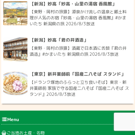
【新潟】妙高「妙高・山里の湯宿 香風館」
【東野・岡村の旅猿】源泉かけ流しの温泉と郷土料
理が人気のお宿『妙高・山里の湯宿 香風館』#かま
いたち 新潟県の旅 2026/8/3放送
【新潟】妙高「君の井酒造」
【東野・岡村の旅猿】酒蔵で日本酒に舌鼓『君の井
酒造』#かまいたち 新潟県の旅 2026/8/3放送
【東京】新井薬師前「国産二八そば スタンド」
【ドランク塚地のふらっと立ち食いそば】東京・新
井薬師前 家族で守る国産二八そば『国産二八そば ス
タンド』2026/8/3放送
Menu
ご当地お土産・名物