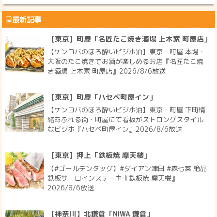
最新記事
【東京】町屋「名匠たこ焼き酒場 上木家 町屋店」
【ケンコバのほろ酔いビジホ泊】東京・町屋 本場・
大阪のたこ焼きでお酒が楽しめるお店『名匠たこ焼
き酒場 上木家 町屋店』2026/8/6放送
【東京】町屋「ハセベ町屋イン」
【ケンコバのほろ酔いビジホ泊】東京・町屋 下町情
緒あふれる街・町屋にて看板がストロングスタイル
なビジホ『ハセベ町屋イン』2026/8/6放送
【東京】押上「鉄板焼 摩天楼」
【#ゴールデンタッグ】#ダイアン津田 #森七菜 絶品
鉄板サーロインステーキ『鉄板焼 摩天楼』
2026/8/6放送
【神奈川】北鎌倉「NIWA 鎌倉」