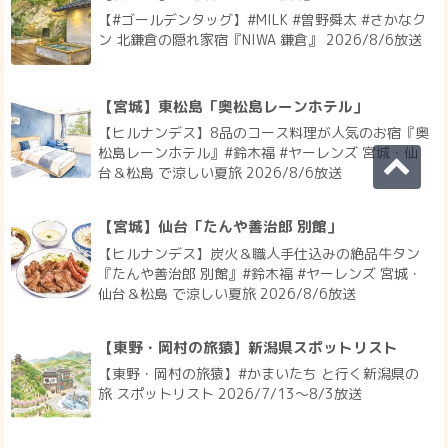
【#ゴールデンタッグ】#MILK #曽野舜太 #さかなク
ン 北鎌倉の隠れ家宿『NIWA 鎌倉』 2026/8/6放送
【宮城】東松島「奥松島レーンホテル」
【ヒルナンデス】8品のコース料理が人気のお宿『奥
松島レーンホテル』#鈴木福 #ヤーレンズ 宮城・仙
台＆松島 で涼しい夏旅 2026/8/6放送
【宮城】仙台「たんや善治郎 別館」
【ヒルナンデス】炭火＆職人手仕込みの絶品牛タン
『たんや善治郎 別館』#鈴木福 #ヤーレンズ 宮城・
仙台＆松島 で涼しい夏旅 2026/8/6放送
【東野・岡村の旅猿】新潟県スポットリスト
【東野・岡村の旅猿】#かまいたち と行く新潟県の
旅 スポットリスト 2026/7/13〜8/3放送