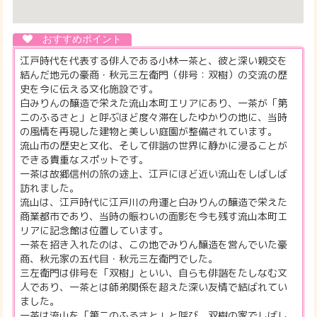
江戸時代を代表する俳人である小林一茶と、彼と深い親交を
結んだ地元の豪商・秋元三左衛門（俳号：双樹）の交流の歴
史を今に伝える文化施設です。
白みりんの醸造で栄えた流山本町エリアにあり、一茶が「第
二のふるさと」と呼ぶほど度々滞在したゆかりの地に、当時
の風情を再現した建物と美しい庭園が整備されています。
流山市の歴史と文化、そして俳諧の世界に静かに浸ることが
できる貴重なスポットです。
一茶は故郷信州の旅の途上、江戸にほど近い流山をしばしば
訪れました。
流山は、江戸時代に江戸川の舟運と白みりんの醸造で栄えた
商業都市であり、当時の賑わいの面影を今も残す流山本町エ
リアに記念館は位置しています。
一茶を招き入れたのは、この地でみりん醸造を営んでいた豪
商、秋元家の五代目・秋元三左衛門でした。
三左衛門は俳号を「双樹」といい、自らも俳諧をたしなむ文
人であり、一茶とは師弟関係を超えた深い友情で結ばれてい
ました。
一茶は流山を「第二のふるさと」と呼び、双樹の家でしばし