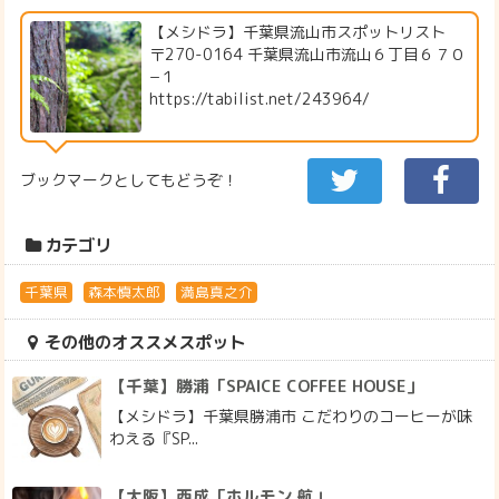
【メシドラ】千葉県流山市スポットリスト
〒270-0164 千葉県流山市流山６丁目６７０
−１
https://tabilist.net/243964/
ブックマークとしてもどうぞ！
カテゴリ
千葉県
森本慎太郎
満島真之介
その他のオススメスポット
【千葉】勝浦「SPAICE COFFEE HOUSE」
【メシドラ】千葉県勝浦市 こだわりのコーヒーが味
わえる『SP...
【大阪】西成「ホルモン 航」