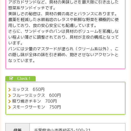
アボカドサンドなど、具材の美味しさを最大限に引き出した
惣菜系サンドイッチです。
美味しさの秘密は、具材の質の高さとバランスにあります。
農薬を軽減した水耕栽培のレタスや新鮮な野菜を積極的に使
用しており、食の安心安全にも配慮しています。
さらに、サンドイッチのパンは具材のボリュームを邪魔しな
い程よい薄さに調整されており、具材が主役の構成となって
います。
パンには少量のマスタードが塗られ（クリーム系以外）、こ
の隠し味が全体の味を引き締め、飽きさせないアクセントと
なっています。
ミックス 650円
フルーツミックス 600円
照り焼きチキン 700円
スモークサーモン 750円
住所
千葉県流山市西初石3-100-21