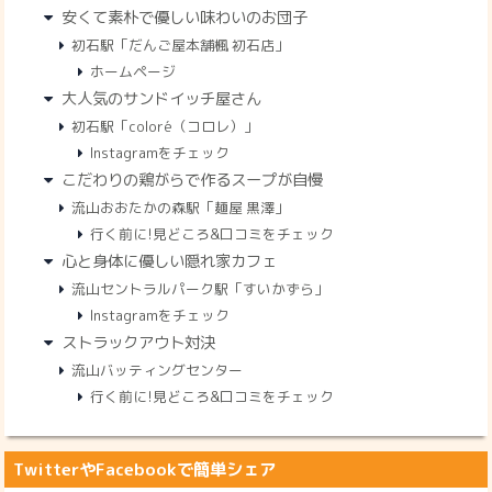
安くて素朴で優しい味わいのお団子
初石駅「だんご屋本舗楓 初石店」
ホームページ
大人気のサンドイッチ屋さん
初石駅「coloré（コロレ）」
Instagramをチェック
こだわりの鶏がらで作るスープが自慢
流山おおたかの森駅「麺屋 黒澤」
行く前に!見どころ&口コミをチェック
心と身体に優しい隠れ家カフェ
流山セントラルパーク駅「すいかずら」
Instagramをチェック
ストラックアウト対決
流山バッティングセンター
行く前に!見どころ&口コミをチェック
TwitterやFacebookで簡単シェア