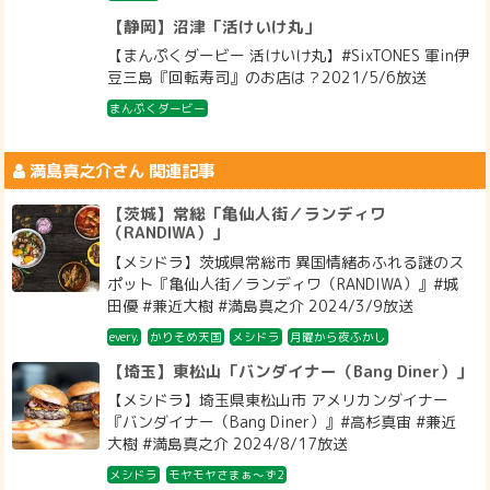
【静岡】沼津「活けいけ丸」
【まんぷくダービー 活けいけ丸】#SixTONES 軍in伊
豆三島『回転寿司』のお店は？2021/5/6放送
まんぷくダービー
満島真之介
さん 関連記事
【茨城】常総「亀仙人街／ランディワ
（RANDIWA）」
【メシドラ】茨城県常総市 異国情緒あふれる謎のス
ポット『亀仙人街／ランディワ（RANDIWA）』#城
田優 #兼近大樹 #満島真之介 2024/3/9放送
every.
かりそめ天国
メシドラ
月曜から夜ふかし
【埼玉】東松山「バンダイナー（Bang Diner）」
【メシドラ】埼玉県東松山市 アメリカンダイナー
『バンダイナー（Bang Diner）』#高杉真宙 #兼近
大樹 #満島真之介 2024/8/17放送
メシドラ
モヤモヤさまぁ～ず2