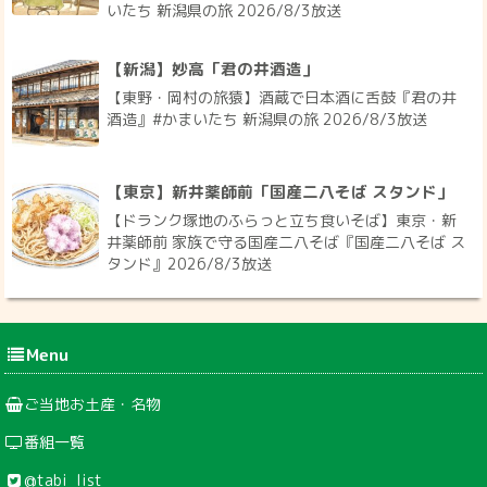
いたち 新潟県の旅 2026/8/3放送
【新潟】妙高「君の井酒造」
【東野・岡村の旅猿】酒蔵で日本酒に舌鼓『君の井
酒造』#かまいたち 新潟県の旅 2026/8/3放送
【東京】新井薬師前「国産二八そば スタンド」
【ドランク塚地のふらっと立ち食いそば】東京・新
井薬師前 家族で守る国産二八そば『国産二八そば ス
タンド』2026/8/3放送
Menu
ご当地お土産・名物
番組一覧
@tabi_list