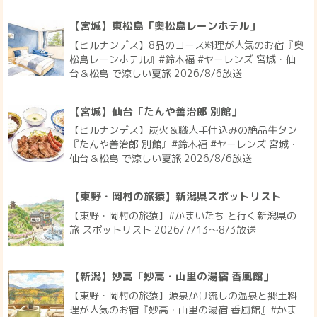
【宮城】東松島「奥松島レーンホテル」
【ヒルナンデス】8品のコース料理が人気のお宿『奥
松島レーンホテル』#鈴木福 #ヤーレンズ 宮城・仙
台＆松島 で涼しい夏旅 2026/8/6放送
【宮城】仙台「たんや善治郎 別館」
【ヒルナンデス】炭火＆職人手仕込みの絶品牛タン
『たんや善治郎 別館』#鈴木福 #ヤーレンズ 宮城・
仙台＆松島 で涼しい夏旅 2026/8/6放送
【東野・岡村の旅猿】新潟県スポットリスト
【東野・岡村の旅猿】#かまいたち と行く新潟県の
旅 スポットリスト 2026/7/13〜8/3放送
【新潟】妙高「妙高・山里の湯宿 香風館」
【東野・岡村の旅猿】源泉かけ流しの温泉と郷土料
理が人気のお宿『妙高・山里の湯宿 香風館』#かま