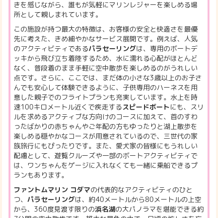
きを感じながら、誰もが気軽にマリンレジャーを楽しめる場
所として親しまれています。
この施設が持つ最大の特徴は、お客様の安全と快適さを最優
先に考えた、きめ細やかなサービス展開です。例えば、人気
のアクティビティである
パラセーリング
は、専用のボートデ
ッキから飛び立ち着陸するため、水に濡れる心配がほとんど
なく、普段着のまま手軽に空中散歩を楽しめるのがうれしい
点です。さらに、ここでは、まだ体の小さな3歳以上のお子さ
んでも安心して体験できるように、子供専用のハーネスを用
意した親子でのフライトプランも充実しています。水上を時
速100キロメートル近くで疾走する
スピードボート
にも、スリ
ルを求めるアクティブな方向けのコースに加えて、首のすわ
ったばかりの赤ちゃんやご年配の方もゆったりと湖上散歩を
楽しめる穏やかなコースが用意されているので、三世代の家
族旅行にもぴったりです。また、愛犬家の皆様にもうれしい
配慮として、遊覧クルーズや一部のボートアクティビティで
は、ワンちゃんをゲージに入れなくても一緒に乗船できるプ
ランもあります。
ファントムマリン コダマ
の代表的なアクティビティのひと
つ、
パラセーリング
は、約40メートルから80メートルの上空
から、360度見渡す限りの
浜名湖
の大パノラマを堪能できる約