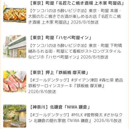
【東京】町屋「名匠たこ焼き酒場 上木家 町屋店」
【ケンコバのほろ酔いビジホ泊】東京・町屋 本場・
大阪のたこ焼きでお酒が楽しめるお店『名匠たこ焼
き酒場 上木家 町屋店』2026/8/6放送
【東京】町屋「ハセベ町屋イン」
【ケンコバのほろ酔いビジホ泊】東京・町屋 下町情
緒あふれる街・町屋にて看板がストロングスタイル
なビジホ『ハセベ町屋イン』2026/8/6放送
【東京】押上「鉄板焼 摩天楼」
【#ゴールデンタッグ】#ダイアン津田 #森七菜 絶品
鉄板サーロインステーキ『鉄板焼 摩天楼』
2026/8/6放送
【神奈川】北鎌倉「NIWA 鎌倉」
【#ゴールデンタッグ】#MILK #曽野舜太 #さかなク
ン 北鎌倉の隠れ家宿『NIWA 鎌倉』 2026/8/6放送