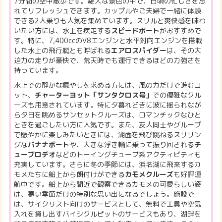
7分間の空中散歩です。雄大な景色の中で、日頃の忙しさを忘
れてリフレッシュできます。カップルやご夫婦で一緒に体験
できる2人乗りも人気を集めています。スリルと爽快感を味わ
いたい方には、水上を疾走する
スピードボート
がおすすめで
す。特に、7,400ccのV8エンジンと水平対向エンジンを搭載
した水上の飛行艇とも呼ばれる
エアロスパイダー
は、その大
迫力の走りが豪快で、荒天時でも運行できるほどの力強さを
持っています。
水上での静かな癒やしを求める方には、風の力だけで進むヨ
ット、
チャーターヨット「サンタクロス号」
での優雅なクル
ーズも用意されています。特に夕暮れどきに波に揺られなが
ら夕日を眺めるサンセットクルーズは、ロマンチックなひと
ときを過ごしたい方に人気です。また、友人同士やグループ
で賑やかに楽しみたいときには、湖面を飛び跳ねるスリリン
グな
バナナボート
や、大きな浮き輪に乗って振り回される
チ
ューブロデオ
などのトーイングチューブ系アクティビティも
充実しています。さらに冬の季節には、浜名湖に飛来するカ
モメたちに船上から餌付けができる
カモメクルーズ
も好評運
航中です。船上から間近で観察できるカモメの可愛らしい姿
は、寒い季節だけの特別な思い出になるでしょう。施設で
は、サイクリスト向けのサービスとして、無料で工具や空気
入れを貸し出すバイシクルピットのサービスもあり、湖畔を