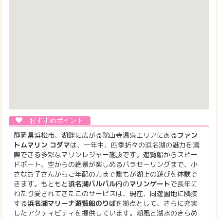
静岡県浜松市、湖畔に広がる舘山寺温泉エリアにある
ファン
トムマリン コダマ
は、一年中、四季折々の浜名湖の魅力を満
喫できる多彩なマリンレジャー施設です。遊覧船からスピー
ドボート、空からの絶景が楽しめるパラセーリングまで、小
さなお子さんからご年配の方まで誰もが湖上の遊びを体験で
きます。もともと
浜名湖パルパル
内の
マリンゲート
で長年に
わたり愛されてきたこのサービスは、現在、同遊園地に隣接
する
浜名湖マリーナ遊覧船のりば
を拠点として、さらに充実
したアクティビティを提供しています。潮風と湖水のきらめ