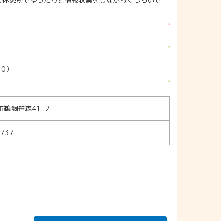
後も休憩所でゆったりと情報収集をしながらくつろいで
30）
鵜飼笹森41−2
2737