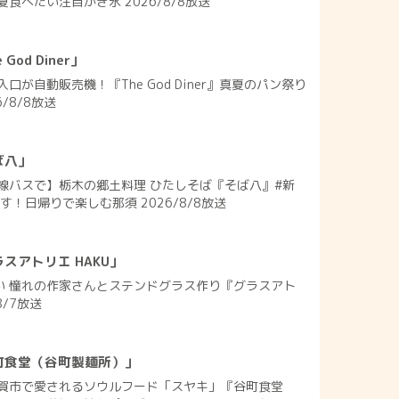
食べたい注目かき氷 2026/8/8放送
od Diner」
口が自動販売機！『The God Diner』真夏のパン祭り
/8/8放送
ば八」
線バスで】栃木の郷土料理 ひたしそば『そば八』#新
す！日帰りで楽しむ那須 2026/8/8放送
スアトリエ HAKU」
れい 憧れの作家さんとステンドグラス作り『グラスアト
8/7放送
町食堂（谷町製麺所）」
賀市で愛されるソウルフード「スヤキ」『谷町食堂