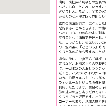
膚病、慢性婦人病などの温泉の
などにも良いとされています。
ざいません。ただし、全てのお
ある方のご入浴は固くお断りし
館内の温浴設備は、広々とした
堪能することができます。浴槽
られており、泡の心地よい刺激
することなく循環で管理され、
た、しっかりと汗を流したい方
り、温浴後の「ととのう」時間
くりと体の芯から温まることが
温泉の他に、お食事処「
紅桜
」
定食など、お風呂上りの空腹を
は、平日限定の入浴とランチが
だくと、ご飯のおかわりが自由
いう、心温まるおもてなしがあ
ラオケルームといった設備も整
利用いただけます。宴会のご予
旅の途中の立ち寄りだけでなく
くつろげると好評です。さらに
コーナー
もあり、地域の魅力を