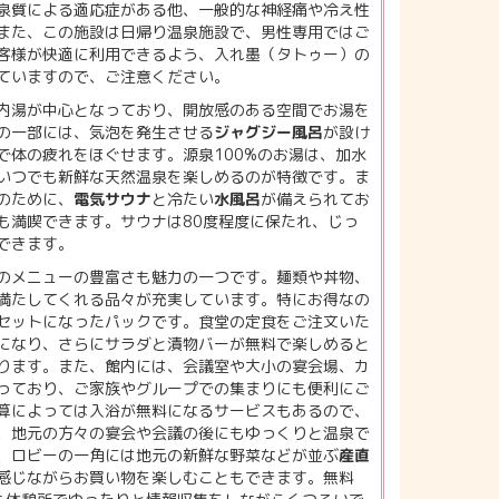
泉質による適応症がある他、一般的な神経痛や冷え性
また、この施設は日帰り温泉施設で、男性専用ではご
客様が快適に利用できるよう、入れ墨（タトゥー）の
ていますので、ご注意ください。
内湯が中心となっており、開放感のある空間でお湯を
の一部には、気泡を発生させる
ジャグジー風呂
が設け
で体の疲れをほぐせます。源泉100%のお湯は、加水
いつでも新鮮な天然温泉を楽しめるのが特徴です。ま
のために、
電気サウナ
と冷たい
水風呂
が備えられてお
も満喫できます。サウナは80度程度に保たれ、じっ
できます。
のメニューの豊富さも魅力の一つです。麺類や丼物、
満たしてくれる品々が充実しています。特にお得なの
セットになったパックです。食堂の定食をご注文いた
になり、さらにサラダと漬物バーが無料で楽しめると
ります。また、館内には、会議室や大小の宴会場、カ
っており、ご家族やグループでの集まりにも便利にご
算によっては入浴が無料になるサービスもあるので、
、地元の方々の宴会や会議の後にもゆっくりと温泉で
、ロビーの一角には地元の新鮮な野菜などが並ぶ
産直
感じながらお買い物を楽しむこともできます。無料