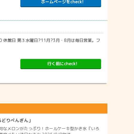
ホームページをcheck!
0 休館日 第３水曜日?11月?3月・8月は毎日営業。フ
行く前にcheck!
ろどりぺんぎん」
旬なメロンがたっぷり！ホールケーキ型かき氷『いろ