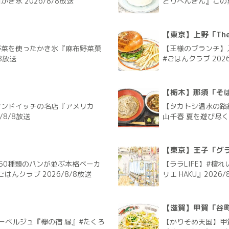
氷 2026/8/8放送
どりぺんぎん』この夏
【東京】上野「The G
野菜を使ったかき氷『麻布野菜菓
【王様のブランチ】入
8放送
#ごはんクラブ 2026
【栃木】那須「そ
サンドイッチの名店『アメリカ
【タカトシ温水の路
/8/8放送
山千春 夏を遊び尽く
【東京】王子「グラ
50種類のパンが並ぶ本格ベーカ
【ララLIFE】#檀
ごはんクラブ 2026/8/8放送
リエ HAKU』2026/
【滋賀】甲賀「谷
ーベルジュ『欅の宿 縁』#たくろ
【かりそめ天国】甲