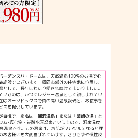
バーデンスパ・ドーム
は、天然温泉100%のお湯で心
浴施設でございます。盛岡市郊外の住宅地に位置し、
場として、長年にわたり愛され続けてまいりました。
ているのは、かつてレジャー温泉として親しまれてい
在はオーソドックスで質の高い温泉設備と、お食事を
ビスを提供しています。
が自慢で、泉名は「
狐洞温泉
」または「
薬師の湯
」と
ウム-塩化物・炭酸水素塩泉というもので、源泉温度
リ性高温泉です。この温泉は、お肌がツルツルになると評
のお客様にも大変喜ばれています。きりきずや慢性皮