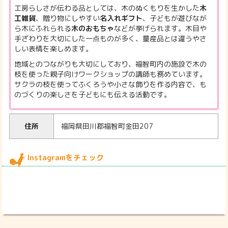
工房らしさが伝わる品としては、木のぬくもりを生かした
木
工雑貨
、贈り物にしやすい
名入れギフト
、子どもが遊びなが
ら木にふれられる
木のおもちゃ
などが挙げられます。木目や
手ざわりを大切にした一点ものが多く、量産品とは違うやさ
しい表情を楽しめます。
地域とのつながりも大切にしており、福智町内の施設で木の
枝を使った親子向けワークショップの講師も務めています。
サクラの枝を使ってふくろうや小さな飾りを作る内容で、も
のづくりの楽しさを子どもにも伝える活動です。
住所
福岡県田川郡福智町金田207
Instagramをチェック