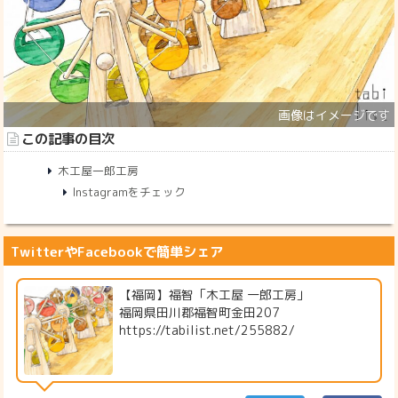
この記事の目次
木工屋一郎工房
Instagramをチェック
TwitterやFacebookで簡単シェア
【福岡】福智「木工屋 一郎工房」
福岡県田川郡福智町金田207
https://tabilist.net/255882/