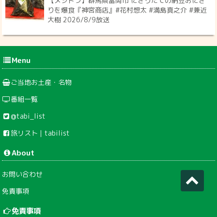
【メシドラ】群馬県富岡市 にぎりたての納豆おにぎ
りを爆食『神宮商店』#花村想太 #満島真之介 #兼近
大樹 2026/8/9放送
Menu
ご当地お土産・名物
番組一覧
@tabi_list
旅リスト｜tabilist
About
お問い合わせ
免責事項
免責事項