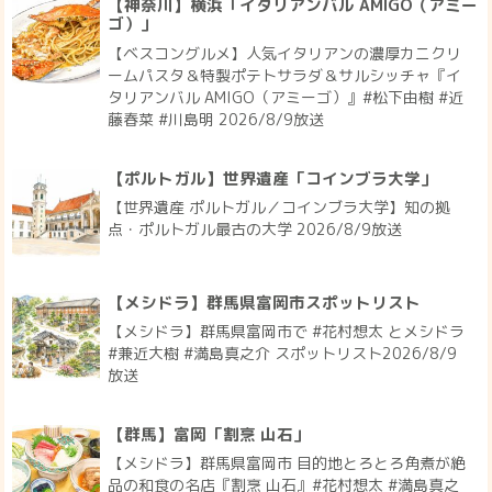
【神奈川】横浜「イタリアンバル AMIGO（アミー
ゴ）」
【ベスコングルメ】人気イタリアンの濃厚カニクリ
ームパスタ＆特製ポテトサラダ＆サルシッチャ『イ
タリアンバル AMIGO（アミーゴ）』#松下由樹 #近
藤春菜 #川島明 2026/8/9放送
【ポルトガル】世界遺産「コインブラ大学」
【世界遺産 ポルトガル／コインブラ大学】知の拠
点・ポルトガル最古の大学 2026/8/9放送
【メシドラ】群馬県富岡市スポットリスト
【メシドラ】群馬県富岡市で #花村想太 とメシドラ
#兼近大樹 #満島真之介 スポットリスト2026/8/9
放送
【群馬】富岡「割烹 山石」
【メシドラ】群馬県富岡市 目的地とろとろ角煮が絶
品の和食の名店『割烹 山石』#花村想太 #満島真之