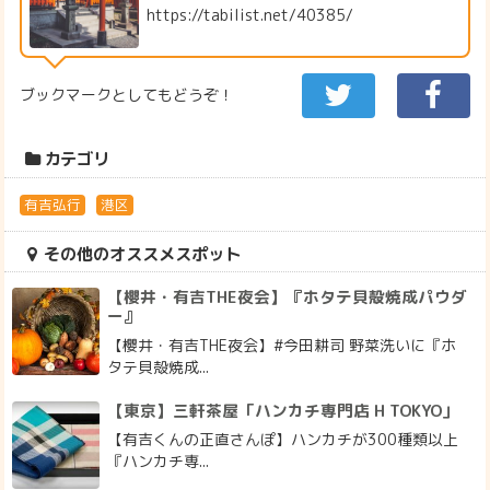
https://tabilist.net/40385/
ブックマークとしてもどうぞ！
カテゴリ
有吉弘行
港区
その他のオススメスポット
【櫻井・有吉THE夜会】『ホタテ貝殻焼成パウダ
ー』
【櫻井・有吉THE夜会】#今田耕司 野菜洗いに『ホ
タテ貝殻焼成...
【東京】三軒茶屋「ハンカチ専門店 H TOKYO」
【有吉くんの正直さんぽ】ハンカチが300種類以上
『ハンカチ専...