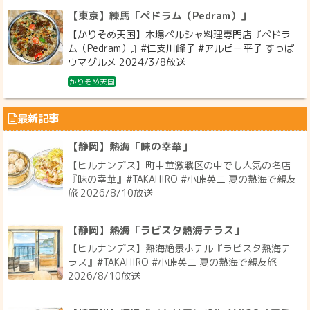
【東京】練馬「ペドラム（Pedram）」
【かりそめ天国】本場ペルシャ料理専門店『ペドラ
ム（Pedram）』#仁支川峰子 #アルピー平子 すっぱ
ウマグルメ 2024/3/8放送
かりそめ天国
最新記事
【静岡】熱海「味の幸華」
【ヒルナンデス】町中華激戦区の中でも人気の名店
『味の幸華』#TAKAHIRO #小峠英二 夏の熱海で親友
旅 2026/8/10放送
【静岡】熱海「ラビスタ熱海テラス」
【ヒルナンデス】熱海絶景ホテル『ラビスタ熱海テ
ラス』#TAKAHIRO #小峠英二 夏の熱海で親友旅
2026/8/10放送