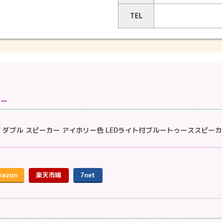
TEL
カー
er IVORY ダブル スピーカー アイホリー色 LEDライト付ブルートゥーススピ
mazon
楽天市場
7net