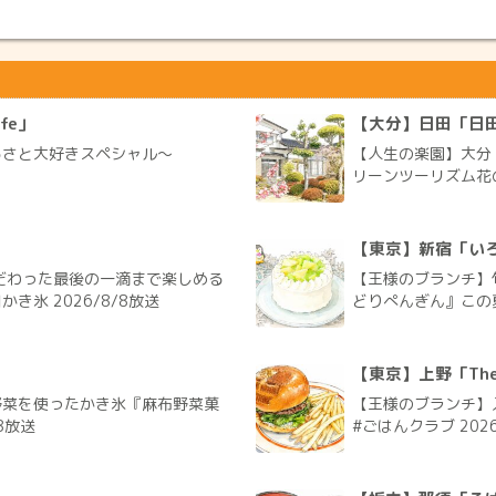
fe」
【大分】日田「日
るさと大好きスペシャル～
【人生の楽園】大分
リーンツーリズム花の
【東京】新宿「い
だわった最後の一滴まで楽しめる
【王様のブランチ】
氷 2026/8/8放送
どりぺんぎん』この夏
【東京】上野「The G
野菜を使ったかき氷『麻布野菜菓
【王様のブランチ】入
8放送
#ごはんクラブ 2026