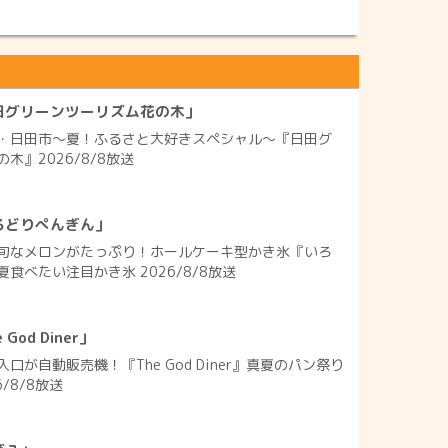
田グリーンツーリズム花の木」
・日田市～夏！ふるさと大好きスペシャル～『日田グ
木』2026/8/8放送
ろどりぺんぎん」
旬なメロンがたっぷり！ホールケーキ型かき氷『いろ
食べたい注目かき氷 2026/8/8放送
od Diner」
口が自動販売機！『The God Diner』真夏のパン祭り
/8/8放送