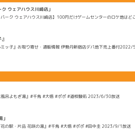
ク ウェアハウス川崎店」
ーク ウェアハウス川崎店】100円だけゲームセンターのロケ地はどこ？ 
子』
ッ子』お取り寄せ・通販情報 伊勢丹新宿店デパ地下売上番付2022/5
もぎ湯』#千鳥 #大悟 #ポポ #道枝駿佑 2023/6/30放送
湯」
駅・片品 花咲の湯』#千鳥 #大悟 #ポポ #田中圭 2023/9/1放送