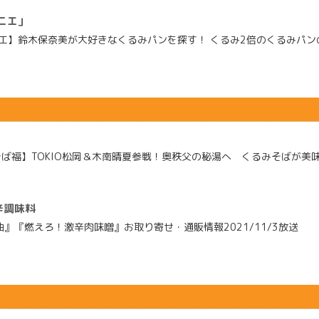
ニエ」
ニエ】鈴木保奈美が大好きなくるみパンを探す！ くるみ2倍のくるみパンのお
福】TOKIO松岡＆木南晴夏参戦！奥秩父の秘湯へ くるみそばが美味し
辛調味料
辣油』『燃えろ！激辛肉味噌』お取り寄せ・通販情報2021/11/3放送