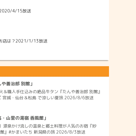
20/4/15放送
は？2021/1/13放送
や善治郎 別館」
火＆職人手仕込みの絶品牛タン『たんや善治郎 別館』
 宮城・仙台＆松島 で涼しい夏旅 2026/8/6放送
高・山里の湯宿 香風館」
】源泉かけ流しの温泉と郷土料理が人気のお宿『妙
』#かまいたち 新潟県の旅 2026/8/3放送