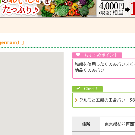
ermain）」
雑穀を使用したくるみパンはく
絶品くるみパン
クルミと五穀の田舎パン 38
住所
東京都杉並区西荻