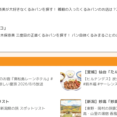
奈美が大好きなくるみパンを探す！ 雑穀の入ったくるみパンのお店は？20
キコ」
】鈴木保奈美 三度目の正直くるみパンを探す！ パン自体くるみまるごとのお店
」
【宮城】仙台「たん
のお宿『奥松島レーンホテル』#
【ヒルナンデス】炭
しい夏旅 2026/8/6放送
#鈴木福 #ヤーレンズ
リスト
【新潟】妙高「妙
く新潟県の旅 スポットリスト
【東野・岡村の旅猿
高・山里の湯宿 香風館