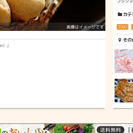
ブック
カテ
TOKIO
その
in）」