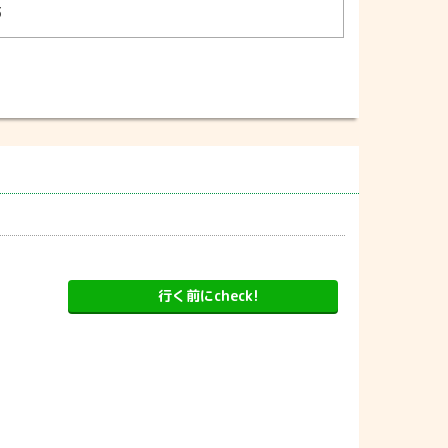
3
行く前にcheck!