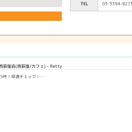
TEL
03-3394-827
荻窪店(西荻窪/カフェ) – Retty
15件！早速チェック！…