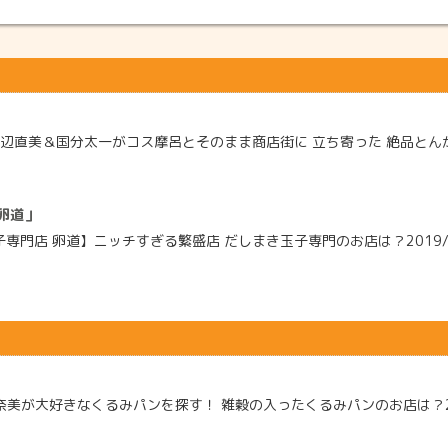
辺直美＆国分太一がコス摩呂とそのまま商店街に 立ち寄った 絶品とんかつ
卵道」
専門店 卵道】ニッチすぎる繁盛店 だしまき玉子専門のお店は？2019/1
奈美が大好きなくるみパンを探す！ 雑穀の入ったくるみパンのお店は？20