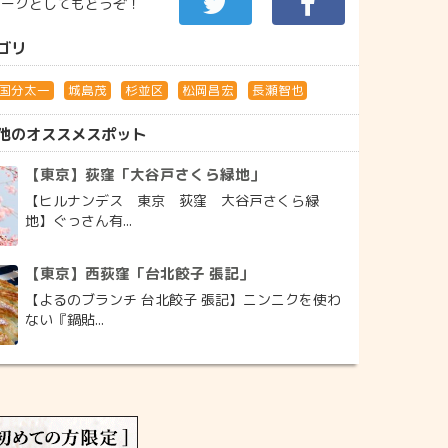
マークとしてもどうぞ！
ゴリ
国分太一
城島茂
杉並区
松岡昌宏
長瀬智也
他のオススメスポット
【東京】荻窪「大谷戸さくら緑地」
【ヒルナンデス 東京 荻窪 大谷戸さくら緑
地】ぐっさん有...
【東京】西荻窪「台北餃子 張記」
【よるのブランチ 台北餃子 張記】ニンニクを使わ
ない『鍋貼...