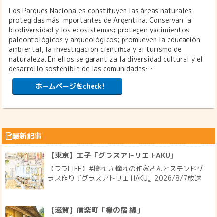
Los Parques Nacionales constituyen las áreas naturales
protegidas más importantes de Argentina. Conservan la
biodiversidad y los ecosistemas; protegen yacimientos
paleontológicos y arqueológicos; promueven la educación
ambiental, la investigación científica y el turismo de
naturaleza. En ellos se garantiza la diversidad cultural y el
desarrollo sostenible de las comunidades…
ホームページをcheck!
最新記事
【東京】王子「グラスアトリエ HAKU」
【ララLIFE】#檀れい 憧れの作家さんとステンドグ
ラス作り『グラスアトリエ HAKU』2026/8/7放送
【滋賀】信楽町「欅の宿 縁」