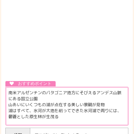
南米アルゼンチンのパタゴニア地方にそびえるアンデス山脈
にある国立公園
山あいにいくつもの湖が点在する美しい景観が見物
湖はすべて、氷河が大地を削ってできた氷河湖で周りには、
鬱蒼とした原生林が生茂る