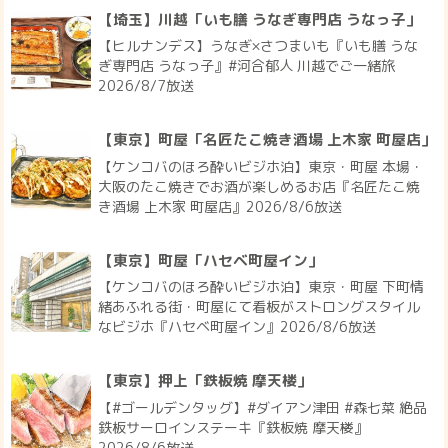
【埼玉】川越「いも膳 うなぎ専門店 うなっ子」
【ヒルナンデス】うなぎ×さつまいも『いも膳 うな
ぎ専門店 うなっ子』#河合郁人 川越でご一緒旅
2026/8/7放送
【東京】町屋「名匠たこ焼き酒場 上木家 町屋店」
【ケンコバのほろ酔いビジホ泊】東京・町屋 本場・
大阪のたこ焼きでお酒が楽しめるお店『名匠たこ焼
き酒場 上木家 町屋店』2026/8/6放送
【東京】町屋「ハセベ町屋イン」
【ケンコバのほろ酔いビジホ泊】東京・町屋 下町情
緒あふれる街・町屋にて看板がストロングスタイル
なビジホ『ハセベ町屋イン』2026/8/6放送
【東京】押上「鉄板焼 摩天楼」
【#ゴールデンタッグ】#ダイアン津田 #森七菜 絶品
鉄板サーロインステーキ『鉄板焼 摩天楼』
2026/8/6放送