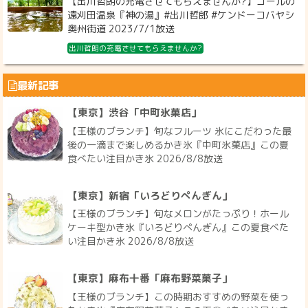
【出川哲朗の充電させてもらえませんか?】ゴールの
遠刈田温泉『神の湯』#出川哲郎 #ケンドーコバヤシ
奥州街道 2023/7/1放送
出川哲朗の充電させてもらえませんか?
最新記事
【東京】渋谷「中町氷菓店」
【王様のブランチ】旬なフルーツ 氷にこだわった最
後の一滴まで楽しめるかき氷『中町氷菓店』この夏
食べたい注目かき氷 2026/8/8放送
【東京】新宿「いろどりぺんぎん」
【王様のブランチ】旬なメロンがたっぷり！ホール
ケーキ型かき氷『いろどりぺんぎん』この夏食べた
い注目かき氷 2026/8/8放送
【東京】麻布十番「麻布野菜菓子」
【王様のブランチ】この時期おすすめの野菜を使っ