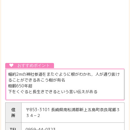
幅約2mの神社参道をまたぐように根がわかれ，人が通り抜け
ることができるあこう樹が有名
樹齢650年超
下をくぐると長生きできるという言い伝えがある
住
〒853-3101 長崎県南松浦郡新上五島町奈良尾郷３
所
３４−２
TEL
0959-44-0323