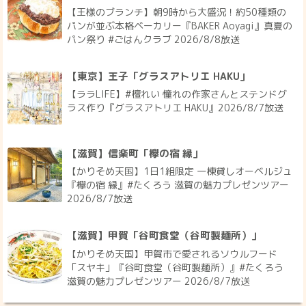
【王様のブランチ】朝9時から大盛況！約50種類の
パンが並ぶ本格ベーカリー『BAKER Aoyagi』真夏の
パン祭り #ごはんクラブ 2026/8/8放送
【東京】王子「グラスアトリエ HAKU」
【ララLIFE】#檀れい 憧れの作家さんとステンドグ
ラス作り『グラスアトリエ HAKU』2026/8/7放送
【滋賀】信楽町「欅の宿 縁」
【かりそめ天国】1日1組限定 一棟貸しオーベルジュ
『欅の宿 縁』#たくろう 滋賀の魅力プレゼンツアー
2026/8/7放送
【滋賀】甲賀「谷町食堂（谷町製麺所）」
【かりそめ天国】甲賀市で愛されるソウルフード
「スヤキ」『谷町食堂（谷町製麺所）』#たくろう
滋賀の魅力プレゼンツアー 2026/8/7放送