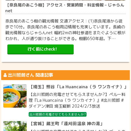
【奈良尾のあこう樹】アクセス・営業時間・料金情報 – じゃらん
net
奈良尾のあこう樹の観光情報 交通アクセス：(1)奈良尾港から徒
歩で10分。奈良尾のあこう樹周辺情報も充実しています。長崎の
観光情報ならじゃらんnet 幅約2mの神社参道をまたぐように根が
わかれ，人が通り抜けることができる。樹齢650年超。下…
行く前にcheck!
出川哲朗
さん 関連記事
【埼玉】熊谷「La Huancaina（ラ ワンカイナ）」
【出川哲朗の充電させてもらえませんか?】ペルー料
理『La Huancaina（ラ ワンカイナ）』#出川哲郎 #
ダイアン津田 埼玉縦断 2024/2/3放送
出川哲朗の充電させてもらえませんか?
【宮城】蔵王町「遠刈田温泉 神の湯」