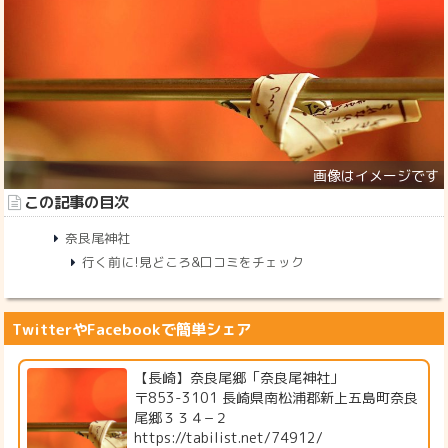
この記事の目次
奈良尾神社
行く前に!見どころ&口コミをチェック
TwitterやFacebookで簡単シェア
【長崎】奈良尾郷「奈良尾神社」
〒853-3101 長崎県南松浦郡新上五島町奈良
尾郷３３４−２
https://tabilist.net/74912/