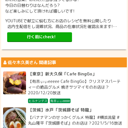
今日の日替わりはなんだろう?
など楽しみにして頂ければ嬉しいです!
YOUTUBEで献立に悩む方にお店のレシピを無料公開したり
店内生配信をし混雑状況、商品の在庫状況を確認出来ます!…
行く前にcheck!
佐々木久美
さん 関連記事
【東京】新大久保「Cafe BingGo」
【有吉ぃぃeeeee Cafe BingGo】クリスマスパーテ
ィーの絶品グルメ 焼きサツマイモのお店は？
2020/12/20放送
ヒルナンデス
有吉ぃぃeeeee
【茨城】水戸「茨城豚そば 特龍」
【バナナマンのせっかくグルメ 特龍】#横浜流星 #
丸山隆平『茨城豚そば』のお店は？2021/5/16放送