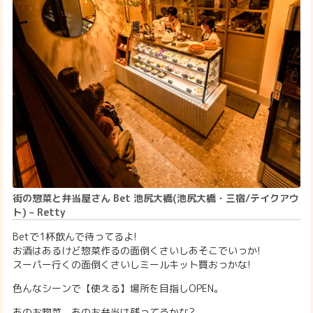
街の惣菜と弁当屋さん Bet 池尻大橋(池尻大橋・三宿/テイクアウ
ト) – Retty
Betで1杯飲んで待ってるよ!
お酒はあるけど惣菜作るの面倒くさいしあそこでいっか!
スーパー行くの面倒くさいしミールキット買おっかな!
色んなシーンで【使える】場所を目指しOPEN。
あのお惣菜、あのお弁当は残ってるかな?