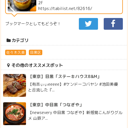
2F
https://tabilist.net/82616/
ブックマークとしてもどうぞ！
カテゴリ
佐々木久美
目黒区
その他のオススメスポット
【東京】目黒「ステーキハウスB&M」
【有吉ぃぃeeeee】#ケンドーコバヤシ #池田美優
と合流した『...
【東京】中目黒「つなぎや」
【newsevery 中目黒 つなぎや】新感覚こんがりグル
メ 山鉄ア...