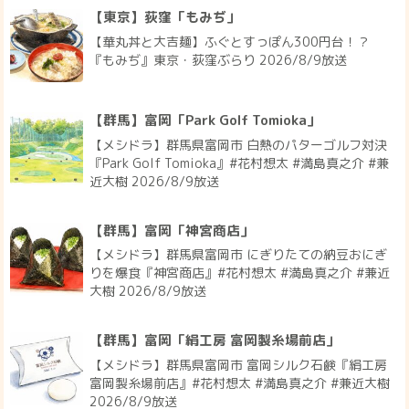
【東京】荻窪「もみぢ」
【華丸丼と大吉麺】ふぐとすっぽん300円台！？
『もみぢ』東京・荻窪ぶらり 2026/8/9放送
【群馬】富岡「Park Golf Tomioka」
【メシドラ】群馬県富岡市 白熱のパターゴルフ対決
『Park Golf Tomioka』#花村想太 #満島真之介 #兼
近大樹 2026/8/9放送
【群馬】富岡「神宮商店」
【メシドラ】群馬県富岡市 にぎりたての納豆おにぎ
りを爆食『神宮商店』#花村想太 #満島真之介 #兼近
大樹 2026/8/9放送
【群馬】富岡「絹工房 富岡製糸場前店」
【メシドラ】群馬県富岡市 富岡シルク石鹸『絹工房
富岡製糸場前店』#花村想太 #満島真之介 #兼近大樹
2026/8/9放送