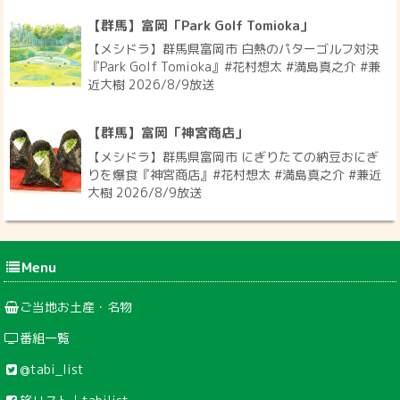
【群馬】富岡「Park Golf Tomioka」
【メシドラ】群馬県富岡市 白熱のパターゴルフ対決
『Park Golf Tomioka』#花村想太 #満島真之介 #兼
近大樹 2026/8/9放送
【群馬】富岡「神宮商店」
【メシドラ】群馬県富岡市 にぎりたての納豆おにぎ
りを爆食『神宮商店』#花村想太 #満島真之介 #兼近
大樹 2026/8/9放送
Menu
ご当地お土産・名物
番組一覧
@tabi_list