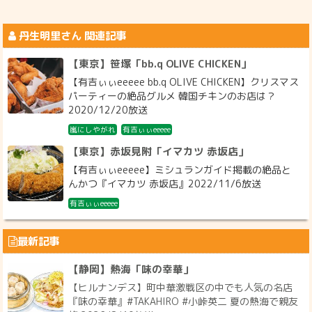
丹生明里
さん 関連記事
【東京】笹塚「bb.q OLIVE CHICKEN」
【有吉ぃぃeeeee bb.q OLIVE CHICKEN】クリスマス
パーティーの絶品グルメ 韓国チキンのお店は？
2020/12/20放送
嵐にしやがれ
有吉ぃぃeeeee
【東京】赤坂見附「イマカツ 赤坂店」
【有吉ぃぃeeeee】ミシュランガイド掲載の絶品と
んかつ『イマカツ 赤坂店』2022/11/6放送
有吉ぃぃeeeee
最新記事
【静岡】熱海「味の幸華」
【ヒルナンデス】町中華激戦区の中でも人気の名店
『味の幸華』#TAKAHIRO #小峠英二 夏の熱海で親友