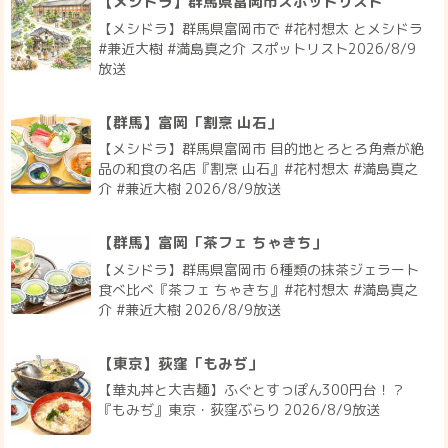
【メシドラ】群馬県富岡市スポットリスト
【メシドラ】群馬県富岡市で #花村想太 とメシドラ
#兼近大樹 #満島真之介 スポットリスト2026/8/9
放送
【群馬】富岡「割烹 山石」
【メシドラ】群馬県富岡市 目的地とろとろ角煮が絶
品の和食の名店『割烹 山石』#花村想太 #満島真之
介 #兼近大樹 2026/8/9放送
【群馬】富岡「茶フェ ちゃきち」
【メシドラ】群馬県富岡市 6種類の抹茶ジェラート
食べ比べ『茶フェ ちゃきち』#花村想太 #満島真之
介 #兼近大樹 2026/8/9放送
【東京】荻窪「もみぢ」
【華丸丼と大吉麺】ふぐとすっぽん300円台！？
『もみぢ』東京・荻窪ぶらり 2026/8/9放送