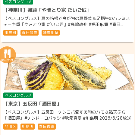
ベスコングルメ
【神奈川】強羅「やきとり家 だいご匠」
【ベスコングルメ】夏の箱根で今が旬の夏野菜＆足柄牛のハラミス
テーキ重『やきとり家 だいご匠』#高嶋政伸 #福田麻貴 #春日...
川島明
春日俊彰
神奈川県
ベスコングルメ
【東京】五反田「酒田屋」
【ベスコングルメ】五反田・ケンコバ愛する旬のハモ＆鮎天ぷら
『酒田屋』#ケンドーコバヤシ #秋元真夏 #川島明 2026/6/28放送
品川区
川島明
春日俊彰