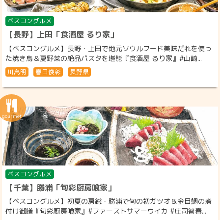
ベスコングルメ
【長野】上田「食酒屋 るり家」
【ベスコングルメ】長野・上田で地元ソウルフード美味だれを使っ
た焼き鳥＆夏野菜の絶品パスタを堪能『食酒屋 るり家』#山崎...
川島明
春日俊彰
長野県
ベスコングルメ
【千葉】勝浦「旬彩厨房喰家」
【ベスコングルメ】初夏の房総・勝浦で旬の初ガツオ＆金目鯛の煮
付け御膳『旬彩厨房喰家』#ファーストサマーウイカ #庄司智春...