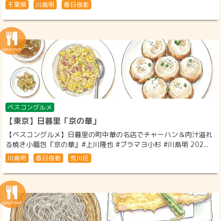
千葉県
川島明
春日俊彰
ベスコングルメ
【東京】日暮里「京の華」
【ベスコングルメ】日暮里の町中華の名店でチャーハン＆肉汁溢れ
る焼き小籠包『京の華』#上川隆也 #ブラマヨ小杉 #川島明 202...
川島明
春日俊彰
荒川区