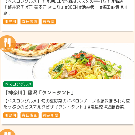
【ベスコングルメ】そば通DEEN池森オススメの手打ちそば名店
『軽井沢そば匠 蕎麦匠 きこり』#DEEN #池森秀一 #福田麻貴 #川
島...
川島明
春日俊彰
長野県
ベスコングルメ
【神奈川】藤沢「タントタント」
【ベスコングルメ】旬の夏野菜のペペロンチーノ＆藤沢ほうれん草
たっぷりのビスマルクピザ『タントタント』#竜星涼 #近藤春菜...
川島明
春日俊彰
神奈川県