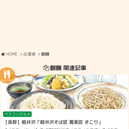
HOME
出演者
麒麟
麒麟 関連記事
ベスコングルメ
【長野】軽井沢「軽井沢そば匠 蕎麦匠 きこり」