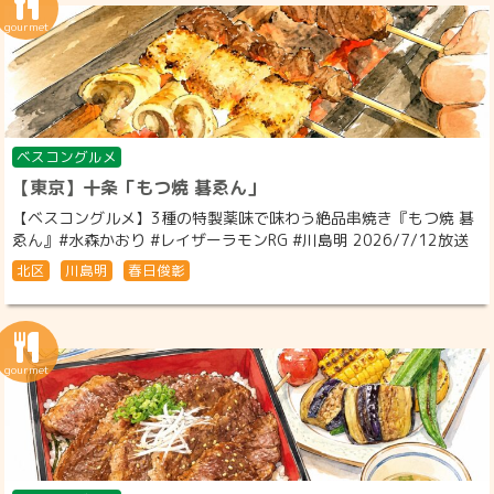
ベスコングルメ
【東京】十条「もつ焼 碁ゑん」
【ベスコングルメ】3種の特製薬味で味わう絶品串焼き『もつ焼 碁
ゑん』#水森かおり #レイザーラモンRG #川島明 2026/7/12放送
北区
川島明
春日俊彰