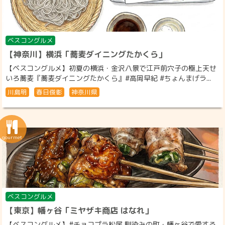
ベスコングルメ
【神奈川】横浜「蕎麦ダイニングたかくら」
【ベスコングルメ】初夏の横浜・金沢八景で江戸前穴子の極上天せ
いろ蕎麦『蕎麦ダイニングたかくら』#高岡早紀 #ちょんまげラ...
川島明
春日俊彰
神奈川県
ベスコングルメ
【東京】幡ヶ谷「ミヤザキ商店 はなれ」
【ベスコングルメ】#チョコプラ松尾 馴染みの町・幡ヶ谷で愛する