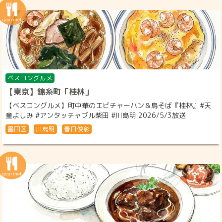
ベスコングルメ
【東京】錦糸町「桂林」
【ベスコングルメ】町中華のエビチャーハン＆鳥そば『桂林』#天
童よしみ #アンタッチャブル柴田 #川島明 2026/5/3放送
墨田区
川島明
春日俊彰