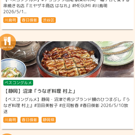
串焼き名店『ミヤザキ商店 はなれ』#MEGUMI #川島明
2026/5/1...
川島明
春日俊彰
渋谷区
ベスコングルメ
【静岡】沼津「うなぎ料理 村上」
【ベスコングルメ】静岡・沼津で希少ブランド鰻のひつまぶし『う
なぎ料理 村上』#羽田美智子 #庄司智春 #春日俊彰 2026/5/10放
送
川島明
春日俊彰
静岡県