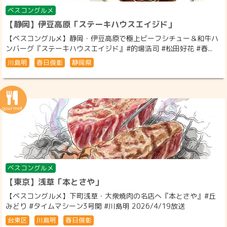
ベスコングルメ
【静岡】伊豆高原「ステーキハウスエイジド」
【ベスコングルメ】静岡・伊豆高原で極上ビーフシチュー＆和牛ハ
ンバーグ『ステーキハウスエイジド』#的場浩司 #松田好花 #春...
川島明
春日俊彰
静岡県
ベスコングルメ
【東京】浅草「本とさや」
【ベスコングルメ】下町浅草・大衆焼肉の名店へ『本とさや』#丘
みどり #タイムマシーン3号関 #川島明 2026/4/19放送
台東区
川島明
春日俊彰